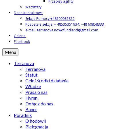
Przepisy agillity
Warsztaty
Dane Kontaktowe
Sekcja Pomocy +48509935872
Pozostałe sekcje: + 48535351934; +48 60858333
e-mail: terranova.nowofundland@gmail.com
Galeria
Facebook
Menu
Terranova
Terranova
Statut
Cele i środki działania
Władze
Prasa o nas
Hymn
Dołącz do nas
Baner
Poradnik
O hodowli
Pielęgnacja