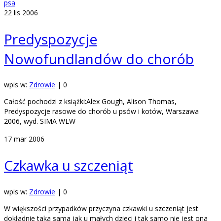
psa
22
lis 2006
Predyspozycje
Nowofundlandów do chorób
wpis w:
Zdrowie
|
0
Całość pochodzi z książki:Alex Gough, Alison Thomas,
Predyspozycje rasowe do chorób u psów i kotów, Warszawa
2006, wyd. SIMA WLW
17
mar 2006
Czkawka u szczeniąt
wpis w:
Zdrowie
|
0
W większości przypadków przyczyna czkawki u szczeniąt jest
dokładnie taka sama jak u małych dzieci i tak samo nie jest ona