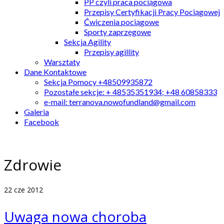
PP czyli praca pociągowa
Przepisy Certyfikacji Pracy Pociągowej
Ćwiczenia pociągowe
Sporty zaprzęgowe
Sekcja Agility
Przepisy agillity
Warsztaty
Dane Kontaktowe
Sekcja Pomocy +48509935872
Pozostałe sekcje: + 48535351934; +48 60858333
e-mail: terranova.nowofundland@gmail.com
Galeria
Facebook
Zdrowie
22
cze 2012
Uwaga nowa choroba