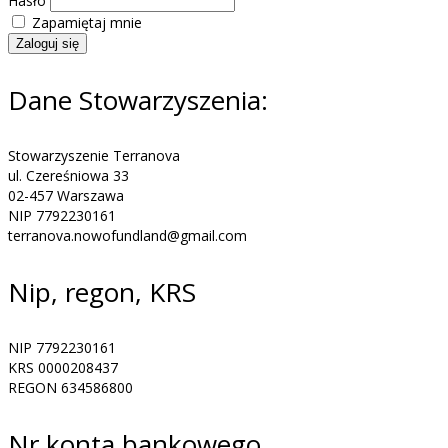
Hasło
Zapamiętaj mnie
Zaloguj się
Dane Stowarzyszenia:
Stowarzyszenie Terranova
ul. Czereśniowa 33
02-457 Warszawa
NIP 7792230161
terranova.nowofundland@gmail.com
Nip, regon, KRS
NIP 7792230161
KRS 0000208437
REGON 634586800
Nr konta bankowego