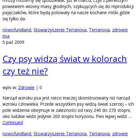
mrozy możemy się spodziewać już w marcu, czyli z pierwszym
powiewem wiosny masy głodnych, szykujących się do reprodukcji
pajęczaków, które będą polowały na nasze kochane miśki gdzie
się tylko da.
nowofundland
,
Stowarzyszenie Terranova
,
Terranova
,
zdrowie
psa
5
paź 2009
Czy psy widzą świat w kolorach
czy też nie?
wpis w:
Zdrowie
|
0
Narząd wzroku psa jest nieco inaczej skonstruowany niż narząd
wzroku człowieka. Przede wszystkim psy widzą świat szerzej – ich
pole widzenia obejmuje w zależności od rasy 240 do 270 stopni,
oko ludzkie widzi jedynie 200 stopni horyzonu. Pies lepiej widzi …
Continued
nowofundland
,
Stowarzyszenie Terranova
,
Terranova
,
zdrowie