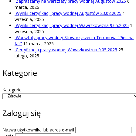
Zapraszamy na warsztaty pracy wodnej Augustów 2026
6
marca, 2026
Wyniki certyfikacji pracy wodnej Augustów 23.08.2025
1
września, 2025
Wyniki certyfikacji pracy wodnej Wawrzkowizna 9.05.2025
1
września, 2025
Warsztaty pracy wodnej Stowarzyszenia Terranova “Pies na
fali”
11 marca, 2025
Certyfikacja pracy wodnej Wawrzkowizna 9.05.2025
25
lutego, 2025
Kategorie
Kategorie
Zaloguj się
Nazwa użytkownika lub adres e-mail