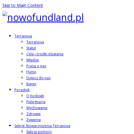
Skip to Main Content
Terranova
Terranova
Statut
Cele i środki działania
Władze
Prasa o nas
Hymn
Dołącz do nas
Baner
Poradnik
O hodowli
Pielęgnacja
Wychowanie
Zdrowie
Żywienie
Sekcje Stowarzyszenia Terranova
Sekcja pomocy