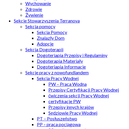
Wychowanie
Zdrowie
Żywienie
Sekcje Stowarzyszenia Terranova
Sekcja pomocy
Sekcja Pomocy
Znalazły Dom
Adopcje
Sekcja Dogoterapii
Dogoteriapia Przepisy i Regulaminy
Dogoterapia Materiały
Dogoteriapia Informacje
Sekcje pracy z nowofundlandem
Sekcja Pracy Wodnej
PW – Praca Wodna
Przepisy Certyfikacji Pracy Wodnej
ćwiczenia sekcji Pracy Wodnej
certyfikacje PW
Przepisy innych krajów
Sędziowie Pracy Wodnej
PT – Posłuszeństwo
PP – praca pociągowa