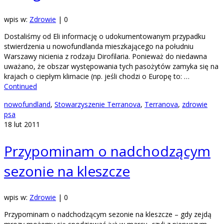
wpis w:
Zdrowie
|
0
Dostaliśmy od Eli informację o udokumentowanym przypadku
stwierdzenia u nowofundlanda mieszkającego na południu
Warszawy nicienia z rodzaju Dirofilaria. Ponieważ do niedawna
uważano, że obszar występowania tych pasożytów zamyka się na
krajach o ciepłym klimacie (np. jeśli chodzi o Europę to: …
Continued
nowofundland
,
Stowarzyszenie Terranova
,
Terranova
,
zdrowie
psa
18
lut 2011
Przypominam o nadchodzącym
sezonie na kleszcze
wpis w:
Zdrowie
|
0
Przypominam o nadchodzącym sezonie na kleszcze – gdy zejdą