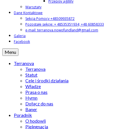
Przepisy agillity
Warsztaty
Dane Kontaktowe
Sekcja Pomocy +48509935872
Pozostałe sekcje: + 48535351934; +48 60858333
e-mail: terranova.nowofundland@gmail.com
Galeria
Facebook
Menu
Terranova
Terranova
Statut
Cele i środki działania
Władze
Prasa o nas
Hymn
Dołącz do nas
Baner
Poradnik
O hodowli
Pielęgnacja