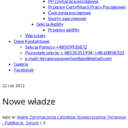
PP czyli praca pociągowa
Przepisy Certyfikacji Pracy Pociągowej
Ćwiczenia pociągowe
Sporty zaprzęgowe
Sekcja Agility
Przepisy agillity
Warsztaty
Dane Kontaktowe
Sekcja Pomocy +48509935872
Pozostałe sekcje: + 48535351934; +48 60858333
e-mail: terranova.nowofundland@gmail.com
Galeria
Facebook
22
cze 2012
Nowe władze
wpis w:
Walne Zgromaczenia Członków Stowarzyszenia Terranova
- Publikacje
,
Zarząd
|
0