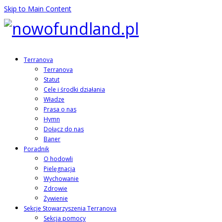
Skip to Main Content
Terranova
Terranova
Statut
Cele i środki działania
Władze
Prasa o nas
Hymn
Dołącz do nas
Baner
Poradnik
O hodowli
Pielęgnacja
Wychowanie
Zdrowie
Żywienie
Sekcje Stowarzyszenia Terranova
Sekcja pomocy