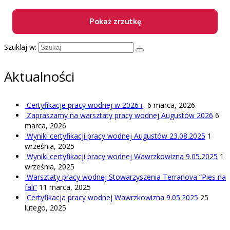
Szuklaj w:
Aktualności
Certyfikacje pracy wodnej w 2026 r,
6 marca, 2026
Zapraszamy na warsztaty pracy wodnej Augustów 2026
6
marca, 2026
Wyniki certyfikacji pracy wodnej Augustów 23.08.2025
1
września, 2025
Wyniki certyfikacji pracy wodnej Wawrzkowizna 9.05.2025
1
września, 2025
Warsztaty pracy wodnej Stowarzyszenia Terranova “Pies na
fali”
11 marca, 2025
Certyfikacja pracy wodnej Wawrzkowizna 9.05.2025
25
lutego, 2025