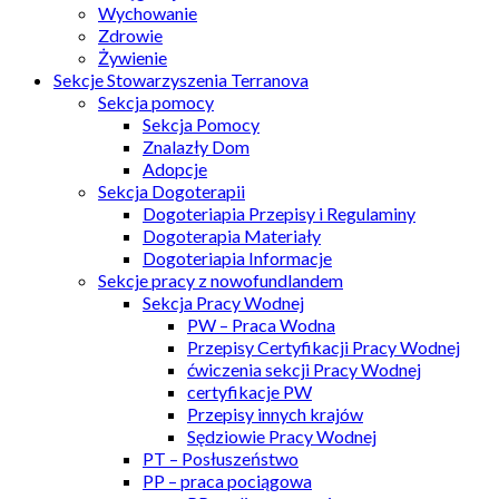
Wychowanie
Zdrowie
Żywienie
Sekcje Stowarzyszenia Terranova
Sekcja pomocy
Sekcja Pomocy
Znalazły Dom
Adopcje
Sekcja Dogoterapii
Dogoteriapia Przepisy i Regulaminy
Dogoterapia Materiały
Dogoteriapia Informacje
Sekcje pracy z nowofundlandem
Sekcja Pracy Wodnej
PW – Praca Wodna
Przepisy Certyfikacji Pracy Wodnej
ćwiczenia sekcji Pracy Wodnej
certyfikacje PW
Przepisy innych krajów
Sędziowie Pracy Wodnej
PT – Posłuszeństwo
PP – praca pociągowa