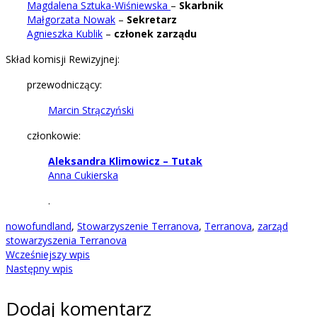
Magdalena Sztuka-Wiśniewska
–
Skarbnik
Małgorzata Nowak
–
Sekretarz
Agnieszka Kublik
–
członek zarządu
Skład komisji Rewizyjnej:
przewodniczący:
Marcin Strączyński
członkowie:
Aleksandra Klimowicz – Tutak
Anna Cukierska
.
nowofundland
,
Stowarzyszenie Terranova
,
Terranova
,
zarząd
stowarzyszenia Terranova
Wcześniejszy wpis
Następny wpis
Dodaj komentarz