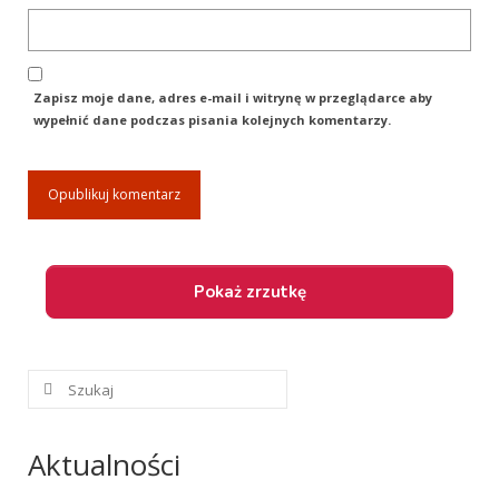
Dane Kontaktowe
Sekcja Pomocy +48509935872
Zapisz moje dane, adres e-mail i witrynę w przeglądarce aby
wypełnić dane podczas pisania kolejnych komentarzy.
Pozostałe sekcje: + 48535351934; +48
60858333
e-mail: terranova.nowofundland@gmail.com
Galeria
Facebook
Szuklaj
w:
Aktualności