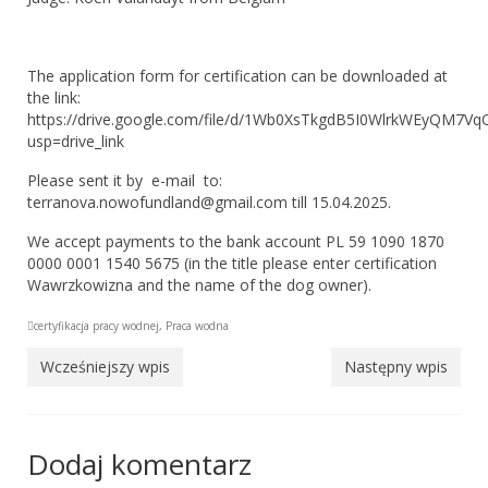
Adopcje
Sekcja Dogoterapii
The application form for certification can be downloaded at
the link:
Dogoteriapia Przepisy i Regulaminy
https://drive.google.com/file/d/1Wb0XsTkgdB5I0WlrkWEyQM7V
usp=drive_link
Dogoterapia Materiały
Please sent it by e-mail to:
terranova.nowofundland@gmail.com till 15.04.2025.
Dogoteriapia Informacje
We accept payments to the bank account PL 59 1090 1870
Sekcje pracy z nowofundlandem
0000 0001 1540 5675 (in the title please enter certification
Wawrzkowizna and the name of the dog owner).
Sekcja Pracy Wodnej
certyfikacja pracy wodnej
,
Praca wodna
PW – Praca Wodna
Wcześniejszy wpis
Następny wpis
Przepisy Certyfikacji Pracy Wodnej
ćwiczenia sekcji Pracy Wodnej
Dodaj komentarz
certyfikacje PW