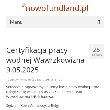
Menu
Terranova
Terranova
Certyfikacja pracy
25
Statut
LUT 2025
wodnej Wawrzkowizna
Cele i środki działania
9.05.2025
Władze
wpis w:
Aktualności
,
Zaproszenia
|
0
Prasa o nas
Serdecznie zapraszamy na certyfikację pracy wodnej która
odbędzie się w piątek 9.05.2025 na terenie OSiR
Hymn
Wawrzkowizna k/Bełchatowa.
Sędzia – Koen Vanlanduyt z Belgii.
Dołącz do nas