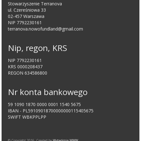
Stowarzyszenie Terranova
ul. Czereśniowa 33
02-457 Warszawa
NIP 7792230161
terranova.nowofundland@gmail.com
Nip, regon, KRS
NIP 7792230161
KRS 0000208437
REGON 634586800
Nr konta bankowego
59 1090 1870 0000 0001 1540 5675
IBAN - PL59109018700000000115405675
SWIFT WBKPPLPP
© Copyright 2016. Created by
Wytwórnia WWW