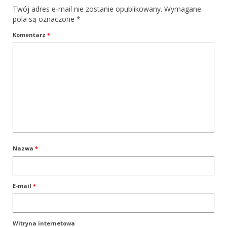
Twój adres e-mail nie zostanie opublikowany.
Wymagane
Przepisy innych krajów
pola są oznaczone
*
Komentarz
*
Sędziowie Pracy Wodnej
PT – Posłuszeństwo
PP – praca pociągowa
PP czyli praca pociągowa
Przepisy Certyfikacji Pracy Pociągowej
Ćwiczenia pociągowe
Nazwa
*
Sporty zaprzęgowe
Sekcja Agility
E-mail
*
Przepisy agillity
Warsztaty
Witryna internetowa