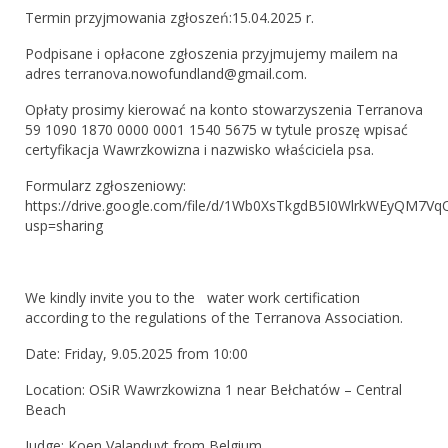
Termin przyjmowania zgłoszeń:15.04.2025 r.
Baner
Podpisane i opłacone zgłoszenia przyjmujemy mailem na
Poradnik
adres terranova.nowofundland@gmail.com.
O hodowli
Opłaty prosimy kierować na konto stowarzyszenia Terranova
59 1090 1870 0000 0001 1540 5675 w tytule proszę wpisać
Pielęgnacja
certyfikacja Wawrzkowizna i nazwisko właściciela psa.
Formularz zgłoszeniowy:
Wychowanie
https://drive.google.com/file/d/1Wb0XsTkgdB5I0WlrkWEyQM7V
usp=sharing
Zdrowie
Żywienie
We kindly invite you to the water work certification
Sekcje Stowarzyszenia Terranova
according to the regulations of the Terranova Association.
Sekcja pomocy
Date: Friday, 9.05.2025 from 10:00
Location: OSiR Wawrzkowizna 1 near Bełchatów – Central
Sekcja Pomocy
Beach
Znalazły Dom
Judge: Koen Valanduyt from Belgium