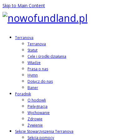
Skip to Main Content
Terranova
Terranova
Statut
Cele i środki działania
Władze
Prasa o nas
Hymn
Dołącz do nas
Baner
Poradnik
O hodowli
Pielęgnacja
Wychowanie
Zdrowie
Żywienie
Sekcje Stowarzyszenia Terranova
Sekcja pomocy