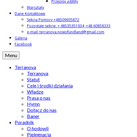
Przepisy agillity
Warsztaty
Dane Kontaktowe
Sekcja Pomocy +48509935872
Pozostałe sekcje: + 48535351934; +48 60858333
e-mail: terranova.nowofundland@gmail.com
Galeria
Facebook
Menu
Terranova
Terranova
Statut
Cele i środki działania
Władze
Prasa o nas
Hymn
Dołącz do nas
Baner
Poradnik
O hodowli
Pielęgnacja