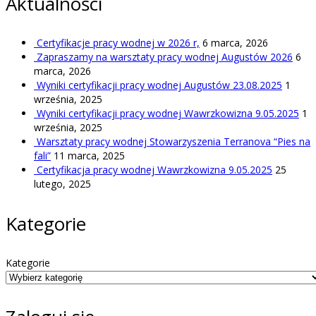
Aktualności
Certyfikacje pracy wodnej w 2026 r,
6 marca, 2026
Zapraszamy na warsztaty pracy wodnej Augustów 2026
6
marca, 2026
Wyniki certyfikacji pracy wodnej Augustów 23.08.2025
1
września, 2025
Wyniki certyfikacji pracy wodnej Wawrzkowizna 9.05.2025
1
września, 2025
Warsztaty pracy wodnej Stowarzyszenia Terranova “Pies na
fali”
11 marca, 2025
Certyfikacja pracy wodnej Wawrzkowizna 9.05.2025
25
lutego, 2025
Kategorie
Kategorie