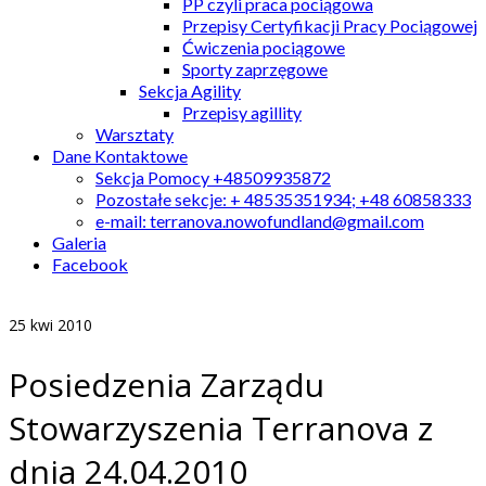
PP czyli praca pociągowa
Przepisy Certyfikacji Pracy Pociągowej
Ćwiczenia pociągowe
Sporty zaprzęgowe
Sekcja Agility
Przepisy agillity
Warsztaty
Dane Kontaktowe
Sekcja Pomocy +48509935872
Pozostałe sekcje: + 48535351934; +48 60858333
e-mail: terranova.nowofundland@gmail.com
Galeria
Facebook
25
kwi 2010
Posiedzenia Zarządu
Stowarzyszenia Terranova z
dnia 24.04.2010