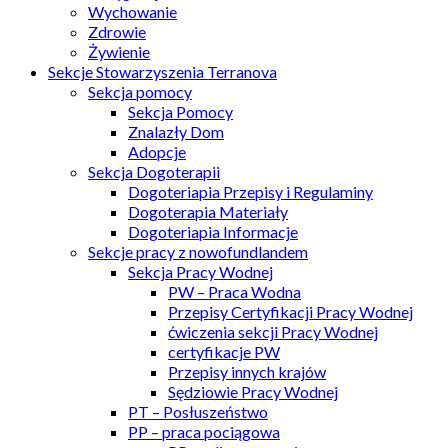
Wychowanie
Zdrowie
Żywienie
Sekcje Stowarzyszenia Terranova
Sekcja pomocy
Sekcja Pomocy
Znalazły Dom
Adopcje
Sekcja Dogoterapii
Dogoteriapia Przepisy i Regulaminy
Dogoterapia Materiały
Dogoteriapia Informacje
Sekcje pracy z nowofundlandem
Sekcja Pracy Wodnej
PW – Praca Wodna
Przepisy Certyfikacji Pracy Wodnej
ćwiczenia sekcji Pracy Wodnej
certyfikacje PW
Przepisy innych krajów
Sędziowie Pracy Wodnej
PT – Posłuszeństwo
PP – praca pociągowa