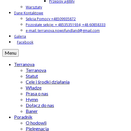
Przepisy agillity
Warsztaty
Dane Kontaktowe
Sekcja Pomocy +48509935872
Pozostałe sekcje: + 48535351934; +48 60858333
e-mail: terranova.nowofundland@gmail.com
Galeria
Facebook
Menu
Terranova
Terranova
Statut
Cele i środki działania
Władze
Prasa o nas
Hymn
Dołącz do nas
Baner
Poradnik
O hodowli
Pielęgnacja