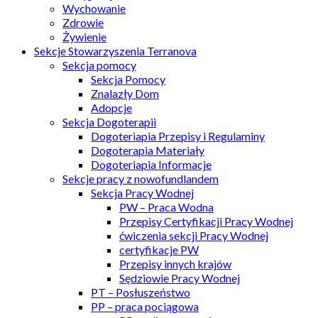
Wychowanie
Zdrowie
Żywienie
Sekcje Stowarzyszenia Terranova
Sekcja pomocy
Sekcja Pomocy
Znalazły Dom
Adopcje
Sekcja Dogoterapii
Dogoteriapia Przepisy i Regulaminy
Dogoterapia Materiały
Dogoteriapia Informacje
Sekcje pracy z nowofundlandem
Sekcja Pracy Wodnej
PW – Praca Wodna
Przepisy Certyfikacji Pracy Wodnej
ćwiczenia sekcji Pracy Wodnej
certyfikacje PW
Przepisy innych krajów
Sędziowie Pracy Wodnej
PT – Posłuszeństwo
PP – praca pociągowa