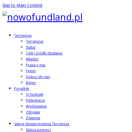
Skip to Main Content
Terranova
Terranova
Statut
Cele i środki działania
Władze
Prasa o nas
Hymn
Dołącz do nas
Baner
Poradnik
O hodowli
Pielęgnacja
Wychowanie
Zdrowie
Żywienie
Sekcje Stowarzyszenia Terranova
Sekcja pomocy