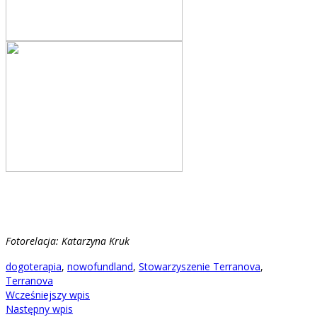
Fotorelacja: Katarzyna Kruk
dogoterapia
,
nowofundland
,
Stowarzyszenie Terranova
,
Terranova
Wcześniejszy wpis
Następny wpis