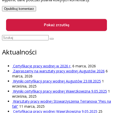
Szuklaj
w:
Aktualności
Certyfikacje pracy wodnej w 2026 r,
6 marca, 2026
Zapraszamy na warsztaty pracy wodnej Augustów 2026
6
marca, 2026
Wyniki certyfikacji pracy wodnej Augustów 23.08.2025
1
września, 2025
Wyniki certyfikacji pracy wodnej Wawrzkowizna 9.05.2025
1
września, 2025
Warsztaty pracy wodnej Stowarzyszenia Terranova “Pies na
fali”
11 marca, 2025
Certyfikacja pracy wodnej Wawrzkowizna 9.05.2025
25