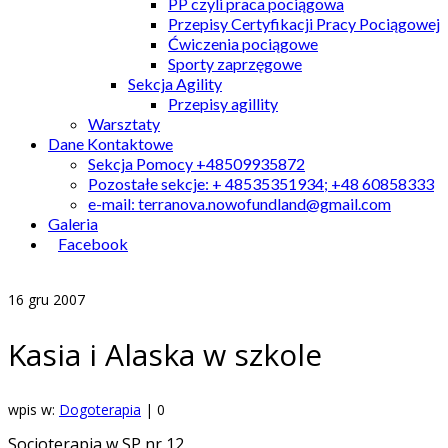
PP czyli praca pociągowa
Przepisy Certyfikacji Pracy Pociągowej
Ćwiczenia pociągowe
Sporty zaprzęgowe
Sekcja Agility
Przepisy agillity
Warsztaty
Dane Kontaktowe
Sekcja Pomocy +48509935872
Pozostałe sekcje: + 48535351934; +48 60858333
e-mail: terranova.nowofundland@gmail.com
Galeria
Facebook
16
gru 2007
Kasia i Alaska w szkole
wpis w:
Dogoterapia
|
0
Socjoterapia w SP nr 12