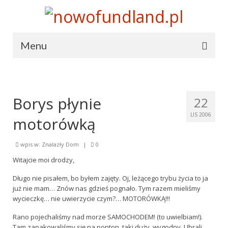
Menu
Terranova
Terranova
Borys płynie
22
Statut
LIS 2006
motorówką
Cele i środki działania
wpis w:
Znalazły Dom
|
0
Władze
Witajcie moi drodzy,
Prasa o nas
Długo nie pisałem, bo byłem zajęty. Oj, leżącego trybu życia to ja
już nie mam… Znów nas gdzieś pognało. Tym razem mieliśmy
Hymn
wycieczkę… nie uwierzycie czym?…
MOTORÓWKĄ!!!
Rano pojechaliśmy nad morze SAMOCHODEM! (to uwielbiam!).
Dołącz do nas
Tam zapakowaliśmy się na ponton, taki duży, wygodny. Ubrali