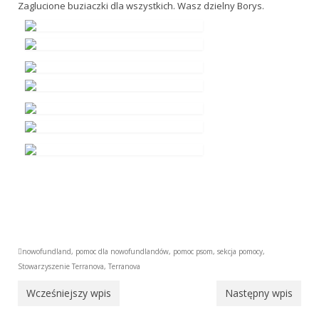
Zaglucione buziaczki dla wszystkich. Wasz dzielny Borys.
Adopcje
Sekcja Dogoterapii
Dogoteriapia Przepisy i Regulaminy
Dogoterapia Materiały
Dogoteriapia Informacje
Sekcje pracy z nowofundlandem
Sekcja Pracy Wodnej
PW – Praca Wodna
Przepisy Certyfikacji Pracy Wodnej
nowofundland
,
pomoc dla nowofundlandów
,
pomoc psom
,
sekcja pomocy
,
Stowarzyszenie Terranova
,
Terranova
ćwiczenia sekcji Pracy Wodnej
Wcześniejszy wpis
Następny wpis
certyfikacje PW