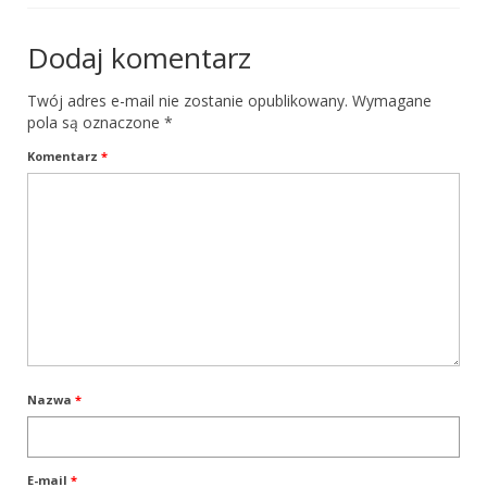
Przepisy innych krajów
Dodaj komentarz
Sędziowie Pracy Wodnej
Twój adres e-mail nie zostanie opublikowany.
Wymagane
PT – Posłuszeństwo
pola są oznaczone
*
Komentarz
*
PP – praca pociągowa
PP czyli praca pociągowa
Przepisy Certyfikacji Pracy Pociągowej
Ćwiczenia pociągowe
Sporty zaprzęgowe
Sekcja Agility
Nazwa
*
Przepisy agillity
Warsztaty
E-mail
*