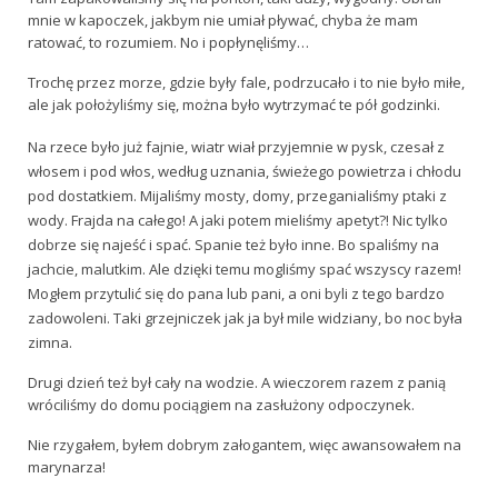
mnie w kapoczek, jakbym nie umiał pływać, chyba że mam
Baner
ratować, to rozumiem. No i popłynęliśmy…
Poradnik
Trochę przez morze, gdzie były fale, podrzucało i to nie było miłe,
ale jak położyliśmy się, można było wytrzymać te pół godzinki.
O hodowli
Na rzece było już fajnie, wiatr wiał przyjemnie w pysk, czesał z
Pielęgnacja
włosem i pod włos, według uznania, świeżego powietrza i chłodu
pod dostatkiem. Mijaliśmy mosty, domy, przeganialiśmy ptaki z
Wychowanie
wody. Frajda
na całego! A jaki potem mieliśmy apetyt?! Nic tylko
dobrze się najeść i spać. Spanie też było inne. Bo spaliśmy na
Zdrowie
jachcie, malutkim. Ale dzięki temu mogliśmy spać wszyscy razem!
Mogłem przytulić się do pana lub pani, a oni byli z tego bardzo
Żywienie
zadowoleni. Taki grzejniczek jak ja był mile widziany, bo noc była
zimna.
Sekcje Stowarzyszenia Terranova
Drugi dzień też był cały na wodzie. A wieczorem razem z panią
Sekcja pomocy
wróciliśmy do domu pociągiem na zasłużony odpoczynek.
Sekcja Pomocy
Nie rzygałem, byłem dobrym załogantem, więc awansowałem na
marynarza!
Znalazły Dom