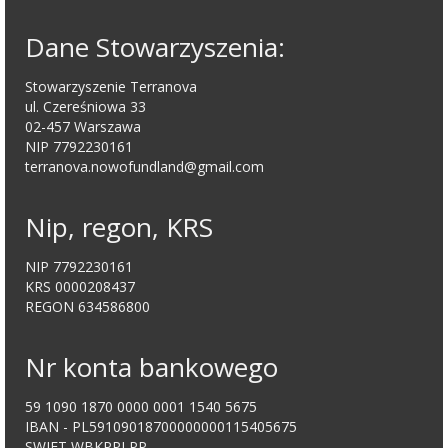
Dane Stowarzyszenia:
Stowarzyszenie Terranova
ul. Czereśniowa 33
02-457 Warszawa
NIP 7792230161
terranova.nowofundland@gmail.com
Nip, regon, KRS
NIP 7792230161
KRS 0000208437
REGON 634586800
Nr konta bankowego
59 1090 1870 0000 0001 1540 5675
IBAN - PL59109018700000000115405675
SWIFT WBKPPLPP