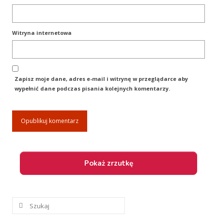
Dane Kontaktowe
Witryna internetowa
Sekcja Pomocy +48509935872
Pozostałe sekcje: + 48535351934; +48
60858333
Zapisz moje dane, adres e-mail i witrynę w przeglądarce aby
e-mail: terranova.nowofundland@gmail.com
wypełnić dane podczas pisania kolejnych komentarzy.
Galeria
Facebook
Szuklaj
w: