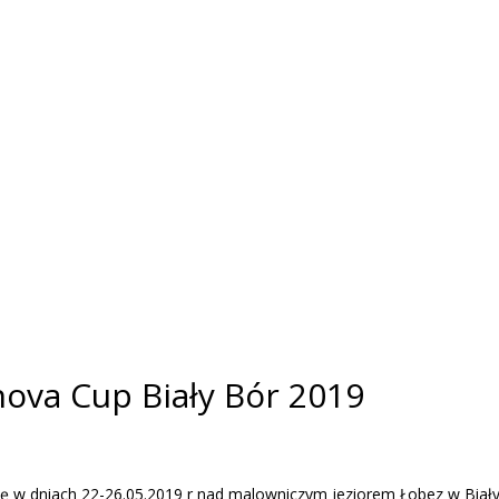
ova Cup Biały Bór 2019
ię w dniach 22-26.05.2019 r nad malowniczym jeziorem Łobez w Bia