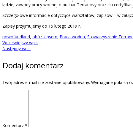
lądzie, zawody pracy wodnej o puchar Terranovy oraz clu certyfik
Szczegółowe informacje dotyczące warsztatów, zapisów – w załącz
Zapisy przyjmujemy do 15 lutego 2019 r.
nowofundland
,
obóz z psem
,
Praca wodna
,
Stowarzyszenie Terran
Wcześniejszy wpis
Następny wpis
Dodaj komentarz
Twój adres e-mail nie zostanie opublikowany.
Wymagane pola są o
Komentarz
*