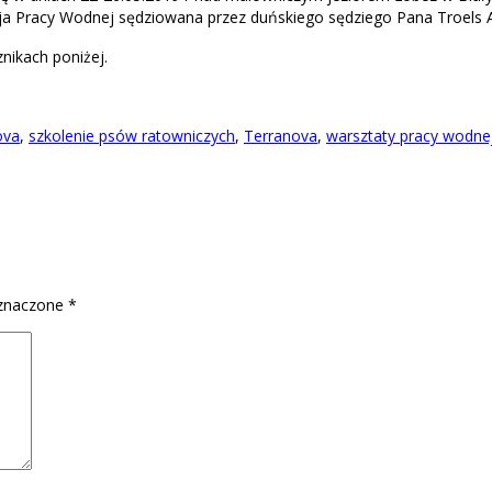
acja Pracy Wodnej sędziowana przez duńskiego sędziego Pana Troels 
nikach poniżej.
ova
,
szkolenie psów ratowniczych
,
Terranova
,
warsztaty pracy wodne
znaczone
*