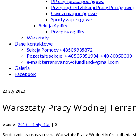
PP czyli praca pociągowa
Przepisy Certyfikacji Pracy Pociągowej
Ćwiczenia pociągowe
Sporty zaprzęgowe
Sekcja Agility
Przepisy agillity
Warsztaty
Dane Kontaktowe
Sekcja Pomocy +48509935872
Pozostałe sekcje: + 48535351934; +48 60858333
e-mail: terranova.nowofundland@gmail.com
Galeria
Facebook
23
sty 2023
Warsztaty Pracy Wodnej Terran
wpis w:
2019 - Biały Bór
|
0
Serdecznie zapraszamy na Warsztaty Pracy Wodnej które odbędą s