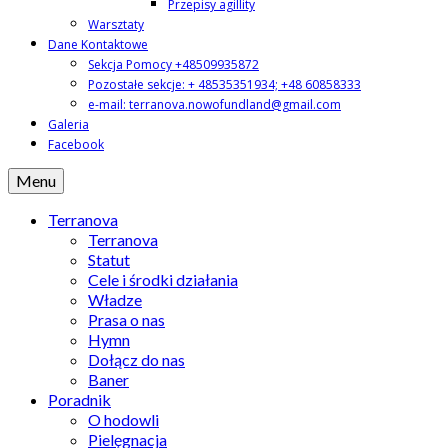
Przepisy agillity
Warsztaty
Dane Kontaktowe
Sekcja Pomocy +48509935872
Pozostałe sekcje: + 48535351934; +48 60858333
e-mail: terranova.nowofundland@gmail.com
Galeria
Facebook
Menu
Terranova
Terranova
Statut
Cele i środki działania
Władze
Prasa o nas
Hymn
Dołącz do nas
Baner
Poradnik
O hodowli
Pielęgnacja