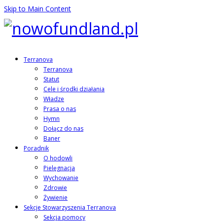
Skip to Main Content
Terranova
Terranova
Statut
Cele i środki działania
Władze
Prasa o nas
Hymn
Dołącz do nas
Baner
Poradnik
O hodowli
Pielęgnacja
Wychowanie
Zdrowie
Żywienie
Sekcje Stowarzyszenia Terranova
Sekcja pomocy