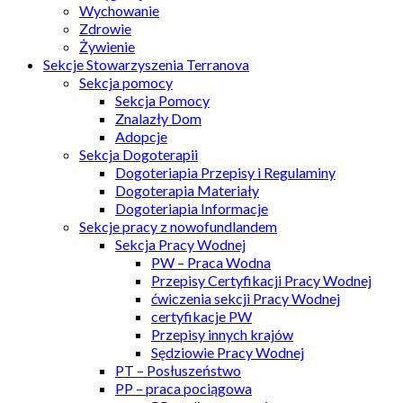
Wychowanie
Zdrowie
Żywienie
Sekcje Stowarzyszenia Terranova
Sekcja pomocy
Sekcja Pomocy
Znalazły Dom
Adopcje
Sekcja Dogoterapii
Dogoteriapia Przepisy i Regulaminy
Dogoterapia Materiały
Dogoteriapia Informacje
Sekcje pracy z nowofundlandem
Sekcja Pracy Wodnej
PW – Praca Wodna
Przepisy Certyfikacji Pracy Wodnej
ćwiczenia sekcji Pracy Wodnej
certyfikacje PW
Przepisy innych krajów
Sędziowie Pracy Wodnej
PT – Posłuszeństwo
PP – praca pociągowa