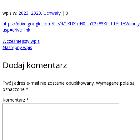
wpis w:
2023
,
2023
,
Uchwały
|
0
https://drive.google.com/file/d/1KUXtqH0I_a7PzF5XfUL1YLfHWvbnly
usp=drive_link
Wcześniejszy wpis
Następny wpis
Dodaj komentarz
Twój adres e-mail nie zostanie opublikowany.
Wymagane pola są
oznaczone
*
Komentarz
*