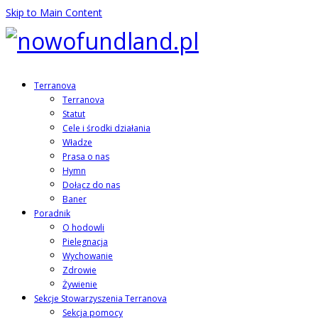
Skip to Main Content
Terranova
Terranova
Statut
Cele i środki działania
Władze
Prasa o nas
Hymn
Dołącz do nas
Baner
Poradnik
O hodowli
Pielęgnacja
Wychowanie
Zdrowie
Żywienie
Sekcje Stowarzyszenia Terranova
Sekcja pomocy