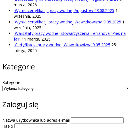
marca, 2026
Wyniki certyfikacji pracy wodnej Augustów 23.08.2025
1
września, 2025
Wyniki certyfikacji pracy wodnej Wawrzkowizna 9.05.2025
1
września, 2025
Warsztaty pracy wodnej Stowarzyszenia Terranova “Pies na
fali”
11 marca, 2025
Certyfikacja pracy wodnej Wawrzkowizna 9.05.2025
25
lutego, 2025
Kategorie
Kategorie
Zaloguj się
Nazwa użytkownika lub adres e-mail
Hasło