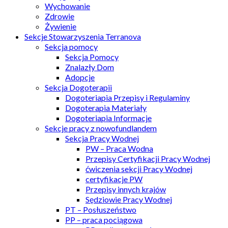
Wychowanie
Zdrowie
Żywienie
Sekcje Stowarzyszenia Terranova
Sekcja pomocy
Sekcja Pomocy
Znalazły Dom
Adopcje
Sekcja Dogoterapii
Dogoteriapia Przepisy i Regulaminy
Dogoterapia Materiały
Dogoteriapia Informacje
Sekcje pracy z nowofundlandem
Sekcja Pracy Wodnej
PW – Praca Wodna
Przepisy Certyfikacji Pracy Wodnej
ćwiczenia sekcji Pracy Wodnej
certyfikacje PW
Przepisy innych krajów
Sędziowie Pracy Wodnej
PT – Posłuszeństwo
PP – praca pociągowa