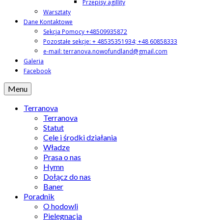
Przepisy agillity
Warsztaty
Dane Kontaktowe
Sekcja Pomocy +48509935872
Pozostałe sekcje: + 48535351934; +48 60858333
e-mail: terranova.nowofundland@gmail.com
Galeria
Facebook
Menu
Terranova
Terranova
Statut
Cele i środki działania
Władze
Prasa o nas
Hymn
Dołącz do nas
Baner
Poradnik
O hodowli
Pielęgnacja