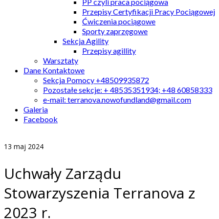
PP czyli praca pociągowa
Przepisy Certyfikacji Pracy Pociągowej
Ćwiczenia pociągowe
Sporty zaprzęgowe
Sekcja Agility
Przepisy agillity
Warsztaty
Dane Kontaktowe
Sekcja Pomocy +48509935872
Pozostałe sekcje: + 48535351934; +48 60858333
e-mail: terranova.nowofundland@gmail.com
Galeria
Facebook
13
maj 2024
Uchwały Zarządu
Stowarzyszenia Terranova z
2023 r.