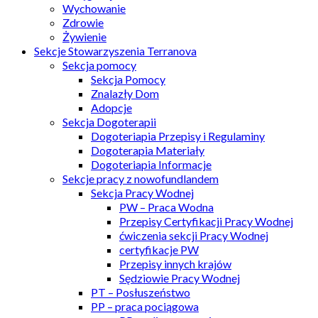
Wychowanie
Zdrowie
Żywienie
Sekcje Stowarzyszenia Terranova
Sekcja pomocy
Sekcja Pomocy
Znalazły Dom
Adopcje
Sekcja Dogoterapii
Dogoteriapia Przepisy i Regulaminy
Dogoterapia Materiały
Dogoteriapia Informacje
Sekcje pracy z nowofundlandem
Sekcja Pracy Wodnej
PW – Praca Wodna
Przepisy Certyfikacji Pracy Wodnej
ćwiczenia sekcji Pracy Wodnej
certyfikacje PW
Przepisy innych krajów
Sędziowie Pracy Wodnej
PT – Posłuszeństwo
PP – praca pociągowa