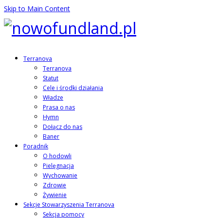
Skip to Main Content
Terranova
Terranova
Statut
Cele i środki działania
Władze
Prasa o nas
Hymn
Dołącz do nas
Baner
Poradnik
O hodowli
Pielęgnacja
Wychowanie
Zdrowie
Żywienie
Sekcje Stowarzyszenia Terranova
Sekcja pomocy