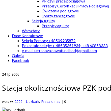
PP czyli praca pociągowa
Przepisy Certyfikacji Pracy Pociągowej
Ćwiczenia pociągowe
Sporty zaprzęgowe
Sekcja Agility
Przepisy agillity
Warsztaty
Dane Kontaktowe
Sekcja Pomocy +48509935872
Pozostałe sekcje: + 48535351934; +48 60858333
e-mail: terranova.nowofundland@gmail.com
Galeria
Facebook
24
lip 2006
Stacja okolicznościowa PZK po
wpis w:
2006 - Lidzbark
,
Prasa o nas
|
0