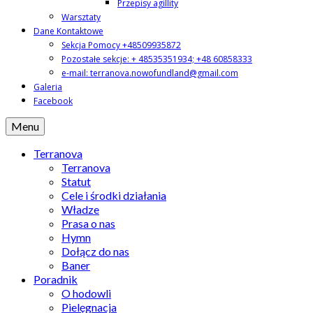
Przepisy agillity
Warsztaty
Dane Kontaktowe
Sekcja Pomocy +48509935872
Pozostałe sekcje: + 48535351934; +48 60858333
e-mail: terranova.nowofundland@gmail.com
Galeria
Facebook
Menu
Terranova
Terranova
Statut
Cele i środki działania
Władze
Prasa o nas
Hymn
Dołącz do nas
Baner
Poradnik
O hodowli
Pielęgnacja