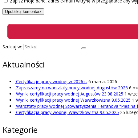
Zapisz moje dane, adres e-mail i witrynę w przeglądarce aby wy
Szuklaj w:
Aktualności
Certyfikacje pracy wodnej w 2026 r,
6 marca, 2026
Zapraszamy na warsztaty pracy wodnej Augustów 2026
6 ma
Wyniki certyfikacji pracy wodnej Augustów 23.08.2025
1 wrze
Wyniki certyfikacji pracy wodnej Wawrzkowizna 9.05.2025
1 
Warsztaty pracy wodnej Stowarzyszenia Terranova “Pies na fa
Certyfikacja pracy wodnej Wawrzkowizna 9.05.2025
25 luteg
Kategorie