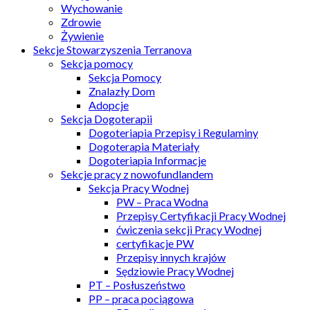
Wychowanie
Zdrowie
Żywienie
Sekcje Stowarzyszenia Terranova
Sekcja pomocy
Sekcja Pomocy
Znalazły Dom
Adopcje
Sekcja Dogoterapii
Dogoteriapia Przepisy i Regulaminy
Dogoterapia Materiały
Dogoteriapia Informacje
Sekcje pracy z nowofundlandem
Sekcja Pracy Wodnej
PW – Praca Wodna
Przepisy Certyfikacji Pracy Wodnej
ćwiczenia sekcji Pracy Wodnej
certyfikacje PW
Przepisy innych krajów
Sędziowie Pracy Wodnej
PT – Posłuszeństwo
PP – praca pociągowa