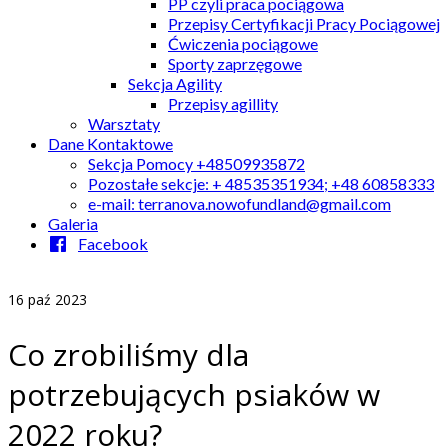
PP czyli praca pociągowa
Przepisy Certyfikacji Pracy Pociągowej
Ćwiczenia pociągowe
Sporty zaprzęgowe
Sekcja Agility
Przepisy agillity
Warsztaty
Dane Kontaktowe
Sekcja Pomocy +48509935872
Pozostałe sekcje: + 48535351934; +48 60858333
e-mail: terranova.nowofundland@gmail.com
Galeria
Facebook
16
paź 2023
Co zrobiliśmy dla
potrzebujących psiaków w
2022 roku?