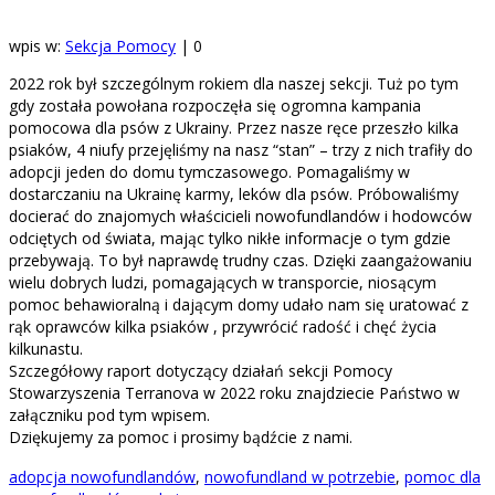
wpis w:
Sekcja Pomocy
|
0
2022 rok był szczególnym rokiem dla naszej sekcji. Tuż po tym
gdy została powołana rozpoczęła się ogromna kampania
pomocowa dla psów z Ukrainy. Przez nasze ręce przeszło kilka
psiaków, 4 niufy przejęliśmy na nasz “stan” – trzy z nich trafiły do
adopcji jeden do domu tymczasowego. Pomagaliśmy w
dostarczaniu na Ukrainę karmy, leków dla psów. Próbowaliśmy
docierać do znajomych właścicieli nowofundlandów i hodowców
odciętych od świata, mając tylko nikłe informacje o tym gdzie
przebywają. To był naprawdę trudny czas. Dzięki zaangażowaniu
wielu dobrych ludzi, pomagających w transporcie, niosącym
pomoc behawioralną i dającym domy udało nam się uratować z
rąk oprawców kilka psiaków , przywrócić radość i chęć życia
kilkunastu.
Szczegółowy raport dotyczący działań sekcji Pomocy
Stowarzyszenia Terranova w 2022 roku znajdziecie Państwo w
załączniku pod tym wpisem.
Dziękujemy za pomoc i prosimy bądźcie z nami.
adopcja nowofundlandów
,
nowofundland w potrzebie
,
pomoc dla