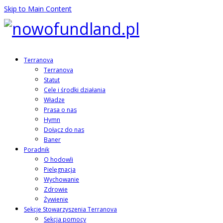
Skip to Main Content
Terranova
Terranova
Statut
Cele i środki działania
Władze
Prasa o nas
Hymn
Dołącz do nas
Baner
Poradnik
O hodowli
Pielęgnacja
Wychowanie
Zdrowie
Żywienie
Sekcje Stowarzyszenia Terranova
Sekcja pomocy