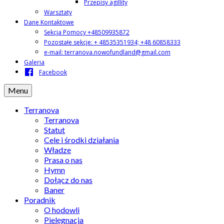
Przepisy agillity
Warsztaty
Dane Kontaktowe
Sekcja Pomocy +48509935872
Pozostałe sekcje: + 48535351934; +48 60858333
e-mail: terranova.nowofundland@gmail.com
Galeria
Facebook
Menu
Terranova
Terranova
Statut
Cele i środki działania
Władze
Prasa o nas
Hymn
Dołącz do nas
Baner
Poradnik
O hodowli
Pielęgnacja