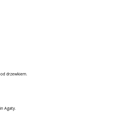
 pod drzewkiem.
in Agaty.