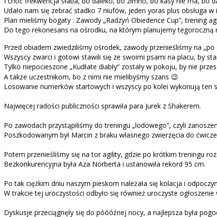
I choć frekwencja słaba, bo daleko, bo zimno, bo kasy nie ma, bo 
Udało nam się zebrać stadko 7 niufów, jeden yoras plus obsługa w 
Plan mieliśmy bogaty : Zawody „Radzyń
Obiedence
Cup”, trening ag
Do tego rekonesans na ośrodku, na którym planujemy tegoroczną
Przed obiadem zwiedziliśmy ośrodek, zawody przenieśliśmy na „po 
Wszyscy zwarci i gotowi stawili się ze swoimi psami na placu, by 
Tylko niepocieszone „Kudłate diabły” zostały w pokoju,
by nie prze
A także uczestnikom,
bo z nimi nie mielibyśmy szans 😉
Losowanie numerków startowych i wszyscy po kolei
wykonują ten 
Najwięcej radości
publiczności sprawiła para Jurek z Shakerem.
Po zawodach przystąpiliśmy do treningu „lodowego”,
czyli zanosze
Poszkodowanym był Marcin
z braku własnego zwierzęcia do ćwicze
Potem przenieśliśmy się na tor agility, gdzie po krótkim treningu ro
Bezkonkurencyjna była Aza Norberta i ustanowiła rekord 95 cm.
Po tak ciężkim dniu naszym pieskom należała się kolacja i odpoczyn
W trakcie tej uroczystości odbyło się również uroczyste ogłoszen
Dyskusje przeciągnęły się do póóóźnej nocy, a najlepsza była pogo