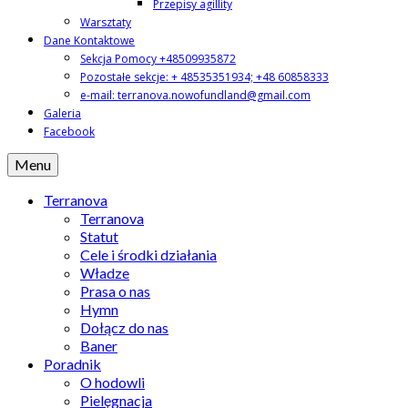
Przepisy agillity
Warsztaty
Dane Kontaktowe
Sekcja Pomocy +48509935872
Pozostałe sekcje: + 48535351934; +48 60858333
e-mail: terranova.nowofundland@gmail.com
Galeria
Facebook
Menu
Terranova
Terranova
Statut
Cele i środki działania
Władze
Prasa o nas
Hymn
Dołącz do nas
Baner
Poradnik
O hodowli
Pielęgnacja