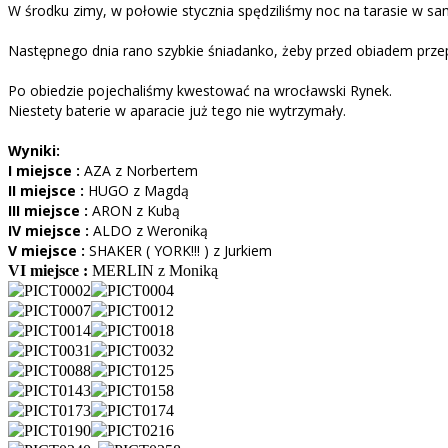
W środku zimy, w połowie stycznia spędziliśmy noc na tarasie w samy
Następnego dnia rano szybkie śniadanko, żeby przed obiadem przep
Po obiedzie pojechaliśmy kwestować na wrocławski
Rynek.
Niestety baterie w aparacie już tego nie wytrzymały.
Wyniki:
I miejsce :
AZA
z
Norbertem
II miejsce :
HUGO
z
Magdą
III miejsce :
ARON
z
Kubą
IV miejsce :
ALDO
z
Weroniką
V miejsce :
SHAKER ( YORK!!! )
z
Jurkiem
VI miejsce :
MERLIN
z
Moniką