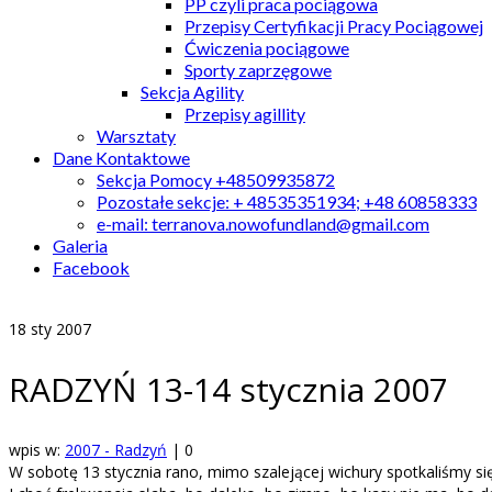
PP czyli praca pociągowa
Przepisy Certyfikacji Pracy Pociągowej
Ćwiczenia pociągowe
Sporty zaprzęgowe
Sekcja Agility
Przepisy agillity
Warsztaty
Dane Kontaktowe
Sekcja Pomocy +48509935872
Pozostałe sekcje: + 48535351934; +48 60858333
e-mail: terranova.nowofundland@gmail.com
Galeria
Facebook
18
sty 2007
RADZYŃ 13-14 stycznia 2007
wpis w:
2007 - Radzyń
|
0
W sobotę 13 stycznia rano, mimo szalejącej wichury spotkaliśmy si