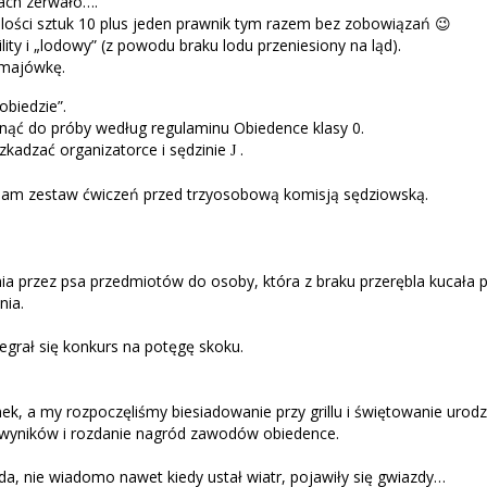
dach zerwało….
ilości sztuk 10 plus jeden prawnik tym razem bez zobowiązań 😉
ility i „lodowy” (z powodu braku lodu przeniesiony na ląd).
 majówkę.
obiedzie”.
stanąć do próby według regulaminu Obiedence
klasy 0.
szkadzać organizatorce i sędzinie
.
J
sam zestaw ćwiczeń przed trzyosobową komisją sędziowską.
nia przez psa przedmiotów do osoby, która z braku przerębla kucała
nia.
zegrał się konkurs na potęgę skoku.
ek, a my rozpoczęliśmy biesiadowanie przy grillu i świętowanie urodz
ie wyników i rozdanie nagród zawodów obiedence.
da, nie wiadomo nawet kiedy ustał wiatr, pojawiły się gwiazdy…