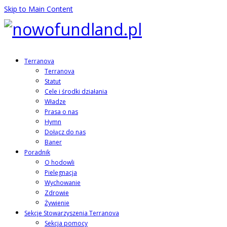
Skip to Main Content
Terranova
Terranova
Statut
Cele i środki działania
Władze
Prasa o nas
Hymn
Dołącz do nas
Baner
Poradnik
O hodowli
Pielęgnacja
Wychowanie
Zdrowie
Żywienie
Sekcje Stowarzyszenia Terranova
Sekcja pomocy