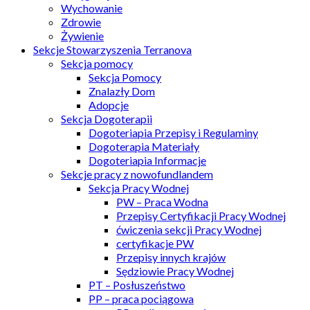
Wychowanie
Zdrowie
Żywienie
Sekcje Stowarzyszenia Terranova
Sekcja pomocy
Sekcja Pomocy
Znalazły Dom
Adopcje
Sekcja Dogoterapii
Dogoteriapia Przepisy i Regulaminy
Dogoterapia Materiały
Dogoteriapia Informacje
Sekcje pracy z nowofundlandem
Sekcja Pracy Wodnej
PW – Praca Wodna
Przepisy Certyfikacji Pracy Wodnej
ćwiczenia sekcji Pracy Wodnej
certyfikacje PW
Przepisy innych krajów
Sędziowie Pracy Wodnej
PT – Posłuszeństwo
PP – praca pociągowa