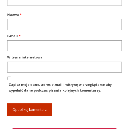
Sekcja Pomocy
Znalazły Dom
Nazwa
*
Adopcje
E-mail
*
Sekcja Dogoterapii
Dogoteriapia Przepisy i Regulaminy
Witryna internetowa
Dogoterapia Materiały
Dogoteriapia Informacje
Sekcje pracy z nowofundlandem
Zapisz moje dane, adres e-mail i witrynę w przeglądarce aby
wypełnić dane podczas pisania kolejnych komentarzy.
Sekcja Pracy Wodnej
PW – Praca Wodna
Przepisy Certyfikacji Pracy Wodnej