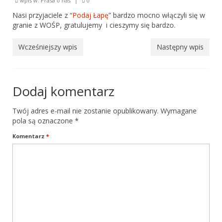
wpis w:
Prasa o nas
|
0
Hymn
Nasi przyjaciele z “
Podaj Łapę
” bardzo mocno włączyli się w
Dołącz do nas
granie z WOŚP, gratulujemy i cieszymy się bardzo.
Baner
Wcześniejszy wpis
Następny wpis
Poradnik
O hodowli
Dodaj komentarz
Pielęgnacja
Twój adres e-mail nie zostanie opublikowany.
Wymagane
pola są oznaczone
*
Wychowanie
Komentarz
*
Zdrowie
Żywienie
Sekcje Stowarzyszenia Terranova
Sekcja pomocy