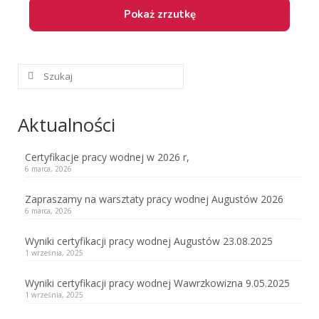
ćwiczenia sekcji Pracy Wodnej
certyfikacje PW
Przepisy innych krajów
Szuklaj
w:
Sędziowie Pracy Wodnej
Aktualności
PT – Posłuszeństwo
PP – praca pociągowa
Certyfikacje pracy wodnej w 2026 r,
6 marca, 2026
PP czyli praca pociągowa
Zapraszamy na warsztaty pracy wodnej Augustów 2026
Przepisy Certyfikacji Pracy Pociągowej
6 marca, 2026
Wyniki certyfikacji pracy wodnej Augustów 23.08.2025
Ćwiczenia pociągowe
1 września, 2025
Sporty zaprzęgowe
Wyniki certyfikacji pracy wodnej Wawrzkowizna 9.05.2025
1 września, 2025
Sekcja Agility