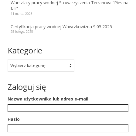
Warsztaty pracy wodnej Stowarzyszenia Terranova “Pies na
Przepisy agillity
fali”
11 marca, 2025
Warsztaty
Certyfikacja pracy wodnej Wawrzkowizna 9.05.2025
Dane Kontaktowe
25 lutego, 2025
Sekcja Pomocy +48509935872
Kategorie
Pozostałe sekcje: + 48535351934; +48
60858333
Kategorie
e-mail: terranova.nowofundland@gmail.com
Zaloguj się
Galeria
Facebook
Nazwa użytkownika lub adres e-mail
Hasło