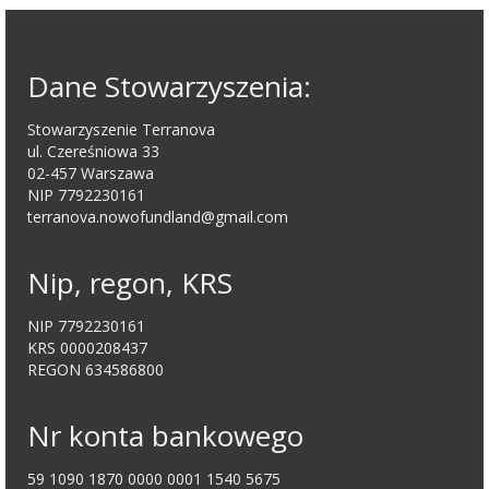
Dane Kontaktowe
Dane Stowarzyszenia:
Sekcja Pomocy +48509935872
Pozostałe sekcje: + 48535351934; +48
Stowarzyszenie Terranova
60858333
ul. Czereśniowa 33
02-457 Warszawa
e-mail: terranova.nowofundland@gmail.com
NIP 7792230161
terranova.nowofundland@gmail.com
Galeria
Nip, regon, KRS
Facebook
NIP 7792230161
KRS 0000208437
REGON 634586800
Nr konta bankowego
59 1090 1870 0000 0001 1540 5675