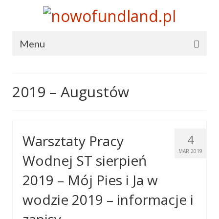
Menu
Terranova
2019 – Augustów
Terranova
Statut
Cele i środki działania
Warsztaty Pracy
4
Władze
MAR 2019
Wodnej ST sierpień
Prasa o nas
2019 – Mój Pies i Ja w
Hymn
wodzie 2019 – informacje i
Dołącz do nas