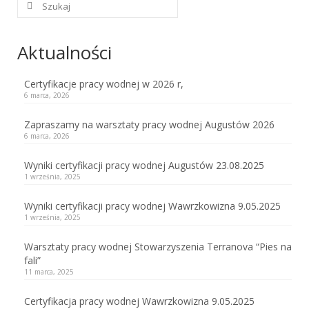
w:
Adopcje
Aktualności
Sekcja Dogoterapii
Dogoteriapia Przepisy i Regulaminy
Certyfikacje pracy wodnej w 2026 r,
6 marca, 2026
Dogoterapia Materiały
Zapraszamy na warsztaty pracy wodnej Augustów 2026
Dogoteriapia Informacje
6 marca, 2026
Sekcje pracy z nowofundlandem
Wyniki certyfikacji pracy wodnej Augustów 23.08.2025
1 września, 2025
Sekcja Pracy Wodnej
Wyniki certyfikacji pracy wodnej Wawrzkowizna 9.05.2025
PW – Praca Wodna
1 września, 2025
Przepisy Certyfikacji Pracy Wodnej
Warsztaty pracy wodnej Stowarzyszenia Terranova “Pies na
fali”
ćwiczenia sekcji Pracy Wodnej
11 marca, 2025
Certyfikacja pracy wodnej Wawrzkowizna 9.05.2025
certyfikacje PW