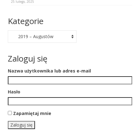
25 lutego, 2025
Przepisy innych krajów
Kategorie
Sędziowie Pracy Wodnej
Kategorie
PT – Posłuszeństwo
PP – praca pociągowa
Zaloguj się
PP czyli praca pociągowa
Nazwa użytkownika lub adres e-mail
Przepisy Certyfikacji Pracy Pociągowej
Ćwiczenia pociągowe
Hasło
Sporty zaprzęgowe
Sekcja Agility
Zapamiętaj mnie
Przepisy agillity
Zaloguj się
Warsztaty