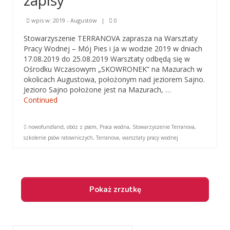
zapisy
Baner
wpis w:
2019 - Augustów
|
0
Poradnik
Stowarzyszenie TERRANOVA zaprasza na Warsztaty
Pracy Wodnej – Mój Pies i Ja w wodzie 2019 w dniach
O hodowli
17.08.2019 do 25.08.2019 Warsztaty odbędą się w
Ośrodku Wczasowym „SKOWRONEK” na Mazurach w
Pielęgnacja
okolicach Augustowa, położonym nad jeziorem Sajno.
Jezioro Sajno położone jest na Mazurach, …
Wychowanie
Continued
Zdrowie
nowofundland
,
obóz z psem
,
Praca wodna
,
Stowarzyszenie Terranova
,
Żywienie
szkolenie psów ratowniczych
,
Terranova
,
warsztaty pracy wodnej
Sekcje Stowarzyszenia Terranova
Sekcja pomocy
Sekcja Pomocy
Znalazły Dom
Szuklaj