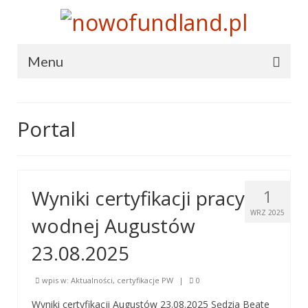
Menu
Terranova
Portal
Terranova
Statut
Cele i środki działania
Wyniki certyfikacji pracy
1
Władze
WRZ 2025
wodnej Augustów
Prasa o nas
23.08.2025
Hymn
wpis w:
Aktualności
,
certyfikacje PW
|
0
Dołącz do nas
Wyniki certyfikacji Augustów 23.08.2025 Sędzia Beate