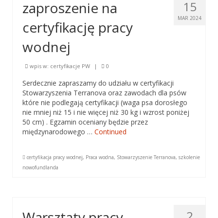
zaproszenie na
15
MAR 2024
certyfikację pracy
wodnej
wpis w:
certyfikacje PW
|
0
Serdecznie zapraszamy do udziału w certyfikacji
Stowarzyszenia Terranova oraz zawodach dla psów
które nie podlegają certyfikacji (waga psa dorosłego
nie mniej niż 15 i nie więcej niż 30 kg i wzrost poniżej
50 cm) . Egzamin oceniany będzie przez
międzynarodowego …
Continued
certyfikacja pracy wodnej
,
Praca wodna
,
Stowarzyszenie Terranova
,
szkolenie
nowofundlanda
Warsztaty pracy
2