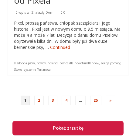
od Pixela
wpis w:
Znalazły Dom
|
0
Pixel, proszę państwa, chłopak szczęściarz i jego
historia . Pixel jest w nowym domu o 9.5 miesiąca. Ma
może 4 a może 7 lat. Decyzja o daniu domu Pixelowi
dojrzewała kilka dni. W domu były już dwa duże
bernenskie psy, …
Continued
adopcja psów
,
nowofundland
,
pomoc dla nowofundlandów
,
sekcja pomocy
,
Stowarzyszenie Terranova
Nawigacja
1
2
3
4
…
25
»
po
wpisach