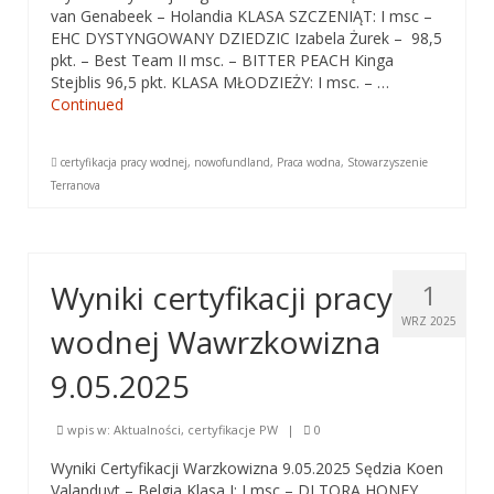
van Genabeek – Holandia KLASA SZCZENIĄT: I msc –
Baner
EHC DYSTYNGOWANY DZIEDZIC Izabela Żurek – 98,5
pkt. – Best Team II msc. – BITTER PEACH Kinga
Poradnik
Stejblis 96,5 pkt. KLASA MŁODZIEŻY: I msc. – …
Continued
O hodowli
Pielęgnacja
certyfikacja pracy wodnej
,
nowofundland
,
Praca wodna
,
Stowarzyszenie
Terranova
Wychowanie
Zdrowie
Wyniki certyfikacji pracy
1
Żywienie
WRZ 2025
wodnej Wawrzkowizna
Sekcje Stowarzyszenia Terranova
9.05.2025
Sekcja pomocy
wpis w:
Aktualności
,
certyfikacje PW
|
0
Sekcja Pomocy
Wyniki Certyfikacji Warzkowizna 9.05.2025 Sędzia Koen
Znalazły Dom
Valanduyt – Belgia Klasa I: I msc – DI TORA HONEY