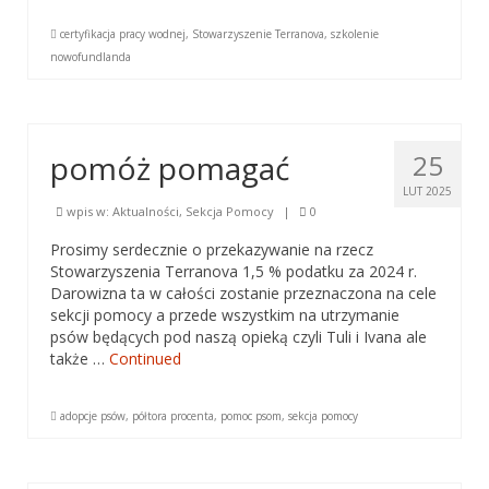
Dane Kontaktowe
certyfikacja pracy wodnej
,
Stowarzyszenie Terranova
,
szkolenie
nowofundlanda
Sekcja Pomocy +48509935872
Pozostałe sekcje: + 48535351934; +48
60858333
pomóż pomagać
25
e-mail: terranova.nowofundland@gmail.com
LUT 2025
wpis w:
Aktualności
,
Sekcja Pomocy
|
0
Galeria
Prosimy serdecznie o przekazywanie na rzecz
Stowarzyszenia Terranova 1,5 % podatku za 2024 r.
Facebook
Darowizna ta w całości zostanie przeznaczona na cele
sekcji pomocy a przede wszystkim na utrzymanie
psów będących pod naszą opieką czyli Tuli i Ivana ale
także …
Continued
adopcje psów
,
półtora procenta
,
pomoc psom
,
sekcja pomocy