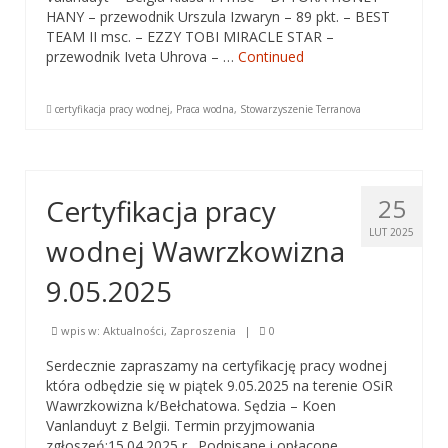
HANY – przewodnik Urszula Izwaryn – 89 pkt. – BEST
Adopcje
TEAM II msc. – EZZY TOBI MIRACLE STAR –
przewodnik Iveta Uhrova – …
Continued
Sekcja Dogoterapii
Dogoteriapia Przepisy i Regulaminy
certyfikacja pracy wodnej
,
Praca wodna
,
Stowarzyszenie Terranova
Dogoterapia Materiały
Dogoteriapia Informacje
Certyfikacja pracy
25
Sekcje pracy z nowofundlandem
LUT 2025
wodnej Wawrzkowizna
Sekcja Pracy Wodnej
9.05.2025
PW – Praca Wodna
wpis w:
Aktualności
,
Zaproszenia
|
0
Przepisy Certyfikacji Pracy Wodnej
Serdecznie zapraszamy na certyfikację pracy wodnej
która odbędzie się w piątek 9.05.2025 na terenie OSiR
ćwiczenia sekcji Pracy Wodnej
Wawrzkowizna k/Bełchatowa. Sędzia – Koen
Vanlanduyt z Belgii. Termin przyjmowania
certyfikacje PW
zgłoszeń:15.04.2025 r. Podpisane i opłacone