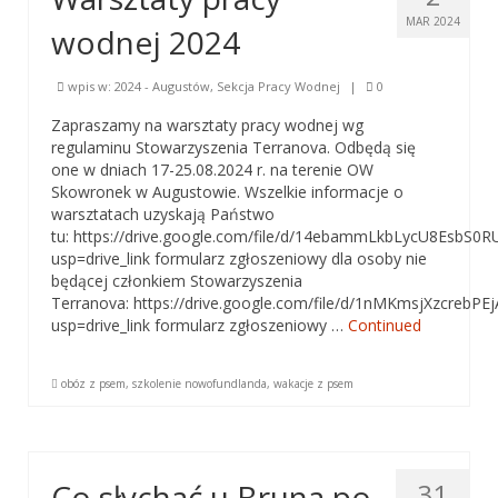
MAR 2024
wodnej 2024
wpis w:
2024 - Augustów
,
Sekcja Pracy Wodnej
|
0
Zapraszamy na warsztaty pracy wodnej wg
regulaminu Stowarzyszenia Terranova. Odbędą się
one w dniach 17-25.08.2024 r. na terenie OW
Skowronek w Augustowie. Wszelkie informacje o
warsztatach uzyskają Państwo
tu: https://drive.google.com/file/d/14ebammLkbLycU8EsbS0
usp=drive_link formularz zgłoszeniowy dla osoby nie
będącej członkiem Stowarzyszenia
Terranova: https://drive.google.com/file/d/1nMKmsjXzcrebP
usp=drive_link formularz zgłoszeniowy …
Continued
obóz z psem
,
szkolenie nowofundlanda
,
wakacje z psem
Co słychać u Bruna po
31