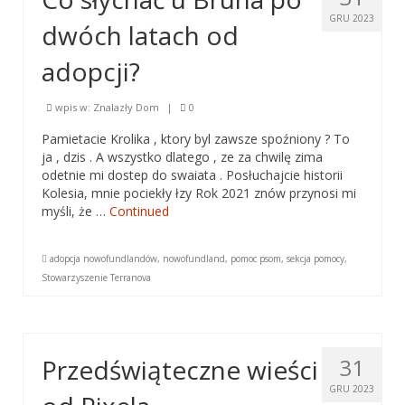
GRU 2023
dwóch latach od
adopcji?
wpis w:
Znalazły Dom
|
0
Pamietacie Krolika , ktory byl zawsze spoźniony ? To
ja , dzis . A wszystko dlatego , ze za chwilę zima
odetnie mi dostep do swaiata . Posłuchajcie historii
Kolesia, mnie pociekły łzy Rok 2021 znów przynosi mi
myśli, że …
Continued
adopcja nowofundlandów
,
nowofundland
,
pomoc psom
,
sekcja pomocy
,
Stowarzyszenie Terranova
Przedświąteczne wieści
31
GRU 2023