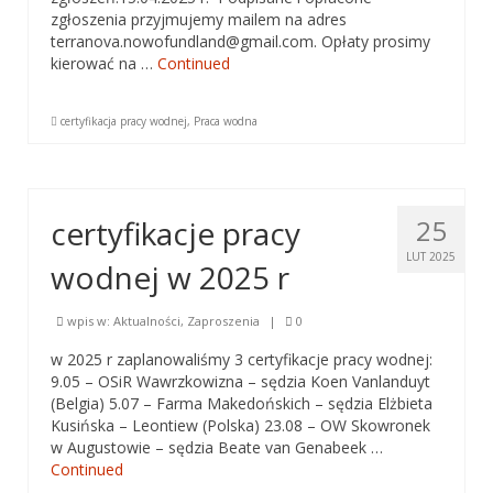
zgłoszenia przyjmujemy mailem na adres
Przepisy innych krajów
terranova.nowofundland@gmail.com. Opłaty prosimy
kierować na …
Continued
Sędziowie Pracy Wodnej
PT – Posłuszeństwo
certyfikacja pracy wodnej
,
Praca wodna
PP – praca pociągowa
PP czyli praca pociągowa
certyfikacje pracy
25
Przepisy Certyfikacji Pracy Pociągowej
LUT 2025
wodnej w 2025 r
Ćwiczenia pociągowe
wpis w:
Aktualności
,
Zaproszenia
|
0
Sporty zaprzęgowe
w 2025 r zaplanowaliśmy 3 certyfikacje pracy wodnej:
9.05 – OSiR Wawrzkowizna – sędzia Koen Vanlanduyt
Sekcja Agility
(Belgia) 5.07 – Farma Makedońskich – sędzia Elżbieta
Kusińska – Leontiew (Polska) 23.08 – OW Skowronek
Przepisy agillity
w Augustowie – sędzia Beate van Genabeek …
Continued
Warsztaty