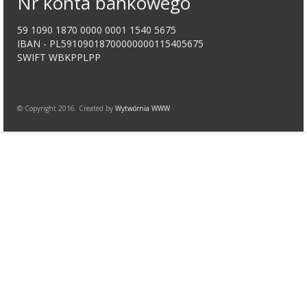
Nr konta bankowego
59 1090 1870 0000 0001 1540 5675
IBAN - PL59109018700000000115405675
SWIFT WBKPPLPP
© Copyright 2016. Created by
Wytwórnia WWW