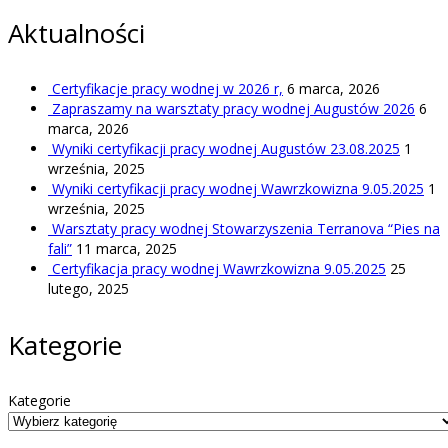
Aktualności
Certyfikacje pracy wodnej w 2026 r,
6 marca, 2026
Zapraszamy na warsztaty pracy wodnej Augustów 2026
6
marca, 2026
Wyniki certyfikacji pracy wodnej Augustów 23.08.2025
1
września, 2025
Wyniki certyfikacji pracy wodnej Wawrzkowizna 9.05.2025
1
września, 2025
Warsztaty pracy wodnej Stowarzyszenia Terranova “Pies na
fali”
11 marca, 2025
Certyfikacja pracy wodnej Wawrzkowizna 9.05.2025
25
lutego, 2025
Kategorie
Kategorie