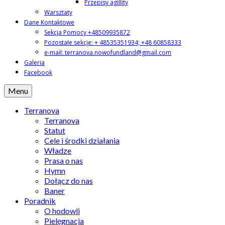
Przepisy agillity
Warsztaty
Dane Kontaktowe
Sekcja Pomocy +48509935872
Pozostałe sekcje: + 48535351934; +48 60858333
e-mail: terranova.nowofundland@gmail.com
Galeria
Facebook
Menu
Terranova
Terranova
Statut
Cele i środki działania
Władze
Prasa o nas
Hymn
Dołącz do nas
Baner
Poradnik
O hodowli
Pielęgnacja