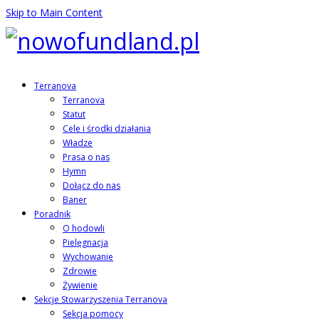
Skip to Main Content
Terranova
Terranova
Statut
Cele i środki działania
Władze
Prasa o nas
Hymn
Dołącz do nas
Baner
Poradnik
O hodowli
Pielęgnacja
Wychowanie
Zdrowie
Żywienie
Sekcje Stowarzyszenia Terranova
Sekcja pomocy