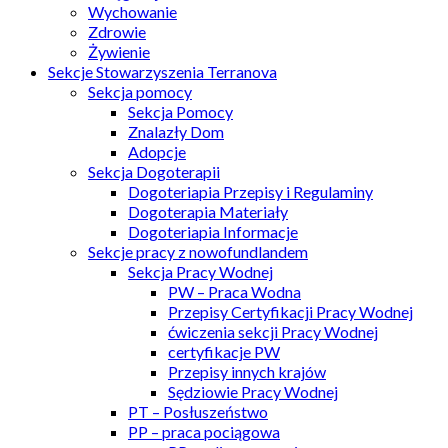
Wychowanie
Zdrowie
Żywienie
Sekcje Stowarzyszenia Terranova
Sekcja pomocy
Sekcja Pomocy
Znalazły Dom
Adopcje
Sekcja Dogoterapii
Dogoteriapia Przepisy i Regulaminy
Dogoterapia Materiały
Dogoteriapia Informacje
Sekcje pracy z nowofundlandem
Sekcja Pracy Wodnej
PW – Praca Wodna
Przepisy Certyfikacji Pracy Wodnej
ćwiczenia sekcji Pracy Wodnej
certyfikacje PW
Przepisy innych krajów
Sędziowie Pracy Wodnej
PT – Posłuszeństwo
PP – praca pociągowa