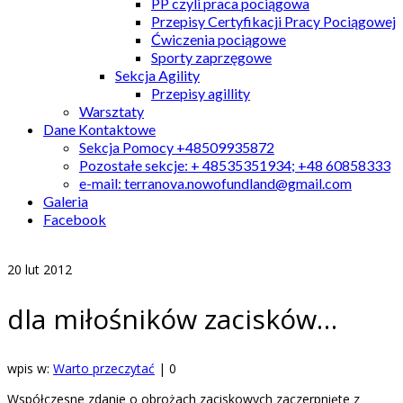
PP czyli praca pociągowa
Przepisy Certyfikacji Pracy Pociągowej
Ćwiczenia pociągowe
Sporty zaprzęgowe
Sekcja Agility
Przepisy agillity
Warsztaty
Dane Kontaktowe
Sekcja Pomocy +48509935872
Pozostałe sekcje: + 48535351934; +48 60858333
e-mail: terranova.nowofundland@gmail.com
Galeria
Facebook
20
lut 2012
dla miłośników zacisków…
wpis w:
Warto przeczytać
|
0
Współczesne zdanie o obrożach zaciskowych zaczerpnięte z