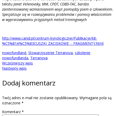
tekstu
Janet Velenovsky, MM, CPDT, CDBD-TAC, bardzo
zainteresowanej wzmacnianiem więzi pomiędzy psem a człowiekiem.
Specjalizuje się w rozwiązywaniu problemów i pomocy właścicielom
w wypracowywaniu przyjaznych metod treningowych
http://www.canid.pl/centrum-kynologiczne/Publikacje/68-
%C5%81A%C5%83CUSZKI_ZACISKOWE_-_FRAGMENTY.html
nowofundland
,
Stowarzyszenie Terranova
,
szkolenie
nowofundlanda
,
Terranova
Wcześniejszy wpis
Następny wpis
Dodaj komentarz
Twój adres e-mail nie zostanie opublikowany.
Wymagane pola są
oznaczone
*
Komentarz
*