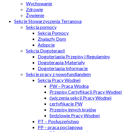
Wychowanie
Zdrowie
Żywienie
Sekcje Stowarzyszenia Terranova
Sekcja pomocy
Sekcja Pomocy
Znalazły Dom
Adopcje
Sekcja Dogoterapii
Dogoteriapia Przepisy i Regulaminy
Dogoterapia Materiały
Dogoteriapia Informacje
Sekcje pracy z nowofundlandem
Sekcja Pracy Wodnej
PW – Praca Wodna
Przepisy Certyfikacji Pracy Wodnej
ćwiczenia sekcji Pracy Wodnej
certyfikacje PW
Przepisy innych krajów
Sędziowie Pracy Wodnej
PT – Posłuszeństwo
PP – praca pociągowa