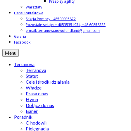
Przepisy agillity
Warsztaty
Dane Kontaktowe
Sekcja Pomocy +48509935872
Pozostałe sekcje: + 48535351934; +48 60858333
e-mail: terranova.nowofundland@gmail.com
Galeria
Facebook
Menu
Terranova
Terranova
Statut
Cele i środki działania
Władze
Prasa o nas
Hymn
Dołącz do nas
Baner
Poradnik
O hodowli
Pielęgnacja