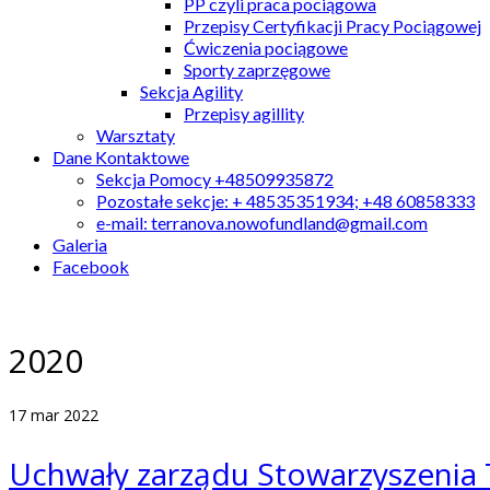
PP czyli praca pociągowa
Przepisy Certyfikacji Pracy Pociągowej
Ćwiczenia pociągowe
Sporty zaprzęgowe
Sekcja Agility
Przepisy agillity
Warsztaty
Dane Kontaktowe
Sekcja Pomocy +48509935872
Pozostałe sekcje: + 48535351934; +48 60858333
e-mail: terranova.nowofundland@gmail.com
Galeria
Facebook
2020
17
mar 2022
Uchwały zarządu Stowarzyszenia 