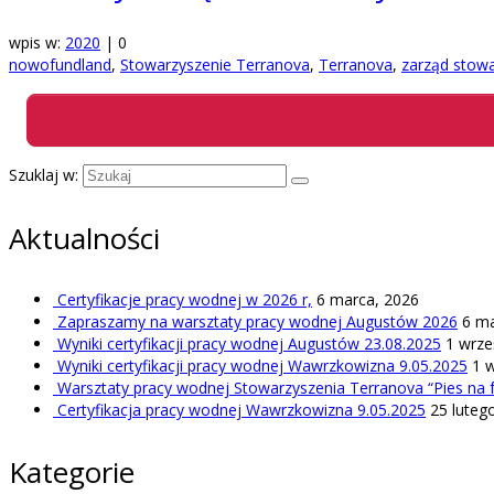
wpis w:
2020
|
0
nowofundland
,
Stowarzyszenie Terranova
,
Terranova
,
zarząd stow
Szuklaj w:
Aktualności
Certyfikacje pracy wodnej w 2026 r,
6 marca, 2026
Zapraszamy na warsztaty pracy wodnej Augustów 2026
6 ma
Wyniki certyfikacji pracy wodnej Augustów 23.08.2025
1 wrze
Wyniki certyfikacji pracy wodnej Wawrzkowizna 9.05.2025
1 
Warsztaty pracy wodnej Stowarzyszenia Terranova “Pies na fa
Certyfikacja pracy wodnej Wawrzkowizna 9.05.2025
25 luteg
Kategorie