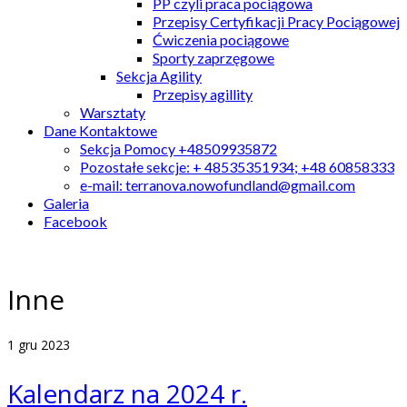
PP czyli praca pociągowa
Przepisy Certyfikacji Pracy Pociągowej
Ćwiczenia pociągowe
Sporty zaprzęgowe
Sekcja Agility
Przepisy agillity
Warsztaty
Dane Kontaktowe
Sekcja Pomocy +48509935872
Pozostałe sekcje: + 48535351934; +48 60858333
e-mail: terranova.nowofundland@gmail.com
Galeria
Facebook
Inne
1
gru 2023
Kalendarz na 2024 r.