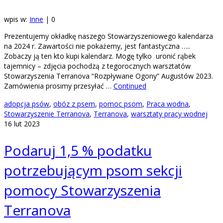
wpis w:
Inne
|
0
Prezentujemy okładkę naszego Stowarzyszeniowego kalendarza
na 2024 r. Zawartości nie pokażemy, jest fantastyczna …..
Zobaczy ją ten kto kupi kalendarz. Mogę tylko uronić rąbek
tajemnicy – zdjęcia pochodzą z tegorocznych warsztatów
Stowarzyszenia Terranova “Rozpływane Ogony” Augustów 2023.
Zamówienia prosimy przesyłać …
Continued
adopcja psów
,
obóz z psem
,
pomoc psom
,
Praca wodna
,
Stowarzyszenie Terranova
,
Terranova
,
warsztaty pracy wodnej
16
lut 2023
Podaruj 1,5 % podatku
potrzebującym psom sekcji
pomocy Stowarzyszenia
Terranova