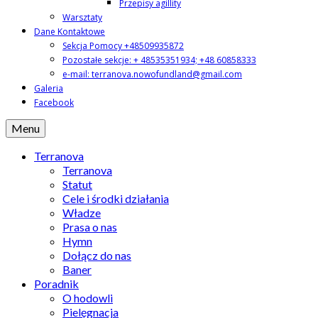
Przepisy agillity
Warsztaty
Dane Kontaktowe
Sekcja Pomocy +48509935872
Pozostałe sekcje: + 48535351934; +48 60858333
e-mail: terranova.nowofundland@gmail.com
Galeria
Facebook
Menu
Terranova
Terranova
Statut
Cele i środki działania
Władze
Prasa o nas
Hymn
Dołącz do nas
Baner
Poradnik
O hodowli
Pielęgnacja