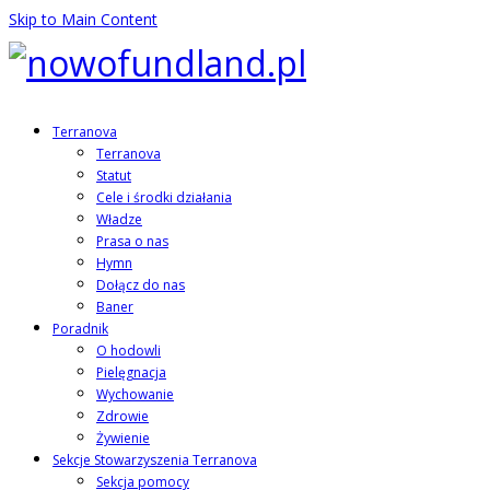
Skip to Main Content
Terranova
Terranova
Statut
Cele i środki działania
Władze
Prasa o nas
Hymn
Dołącz do nas
Baner
Poradnik
O hodowli
Pielęgnacja
Wychowanie
Zdrowie
Żywienie
Sekcje Stowarzyszenia Terranova
Sekcja pomocy