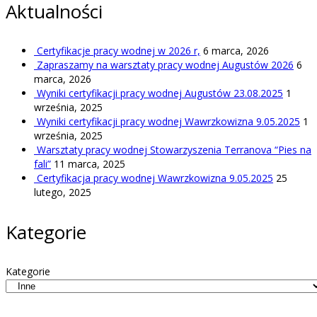
Aktualności
Certyfikacje pracy wodnej w 2026 r,
6 marca, 2026
Zapraszamy na warsztaty pracy wodnej Augustów 2026
6
marca, 2026
Wyniki certyfikacji pracy wodnej Augustów 23.08.2025
1
września, 2025
Wyniki certyfikacji pracy wodnej Wawrzkowizna 9.05.2025
1
września, 2025
Warsztaty pracy wodnej Stowarzyszenia Terranova “Pies na
fali”
11 marca, 2025
Certyfikacja pracy wodnej Wawrzkowizna 9.05.2025
25
lutego, 2025
Kategorie
Kategorie