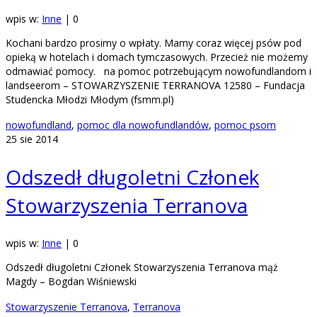
wpis w:
Inne
|
0
Kochani bardzo prosimy o wpłaty. Mamy coraz więcej psów pod
opieką w hotelach i domach tymczasowych. Przecież nie możemy
odmawiać pomocy. na pomoc potrzebującym nowofundlandom i
landseerom – STOWARZYSZENIE TERRANOVA 12580 – Fundacja
Studencka Młodzi Młodym (fsmm.pl)
nowofundland
,
pomoc dla nowofundlandów
,
pomoc psom
25
sie 2014
Odszedł długoletni Członek
Stowarzyszenia Terranova
wpis w:
Inne
|
0
Odszedł długoletni Członek Stowarzyszenia Terranova mąż
Magdy – Bogdan Wiśniewski
Stowarzyszenie Terranova
,
Terranova