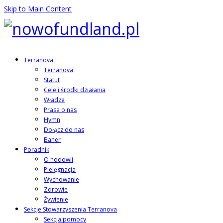
Skip to Main Content
Terranova
Terranova
Statut
Cele i środki działania
Władze
Prasa o nas
Hymn
Dołącz do nas
Baner
Poradnik
O hodowli
Pielęgnacja
Wychowanie
Zdrowie
Żywienie
Sekcje Stowarzyszenia Terranova
Sekcja pomocy