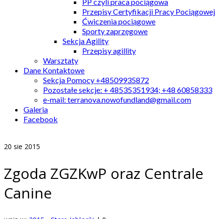
PP czyli praca pociągowa
Przepisy Certyfikacji Pracy Pociągowej
Ćwiczenia pociągowe
Sporty zaprzęgowe
Sekcja Agility
Przepisy agillity
Warsztaty
Dane Kontaktowe
Sekcja Pomocy +48509935872
Pozostałe sekcje: + 48535351934; +48 60858333
e-mail: terranova.nowofundland@gmail.com
Galeria
Facebook
20
sie 2015
Zgoda ZGZKwP oraz Centrale
Canine