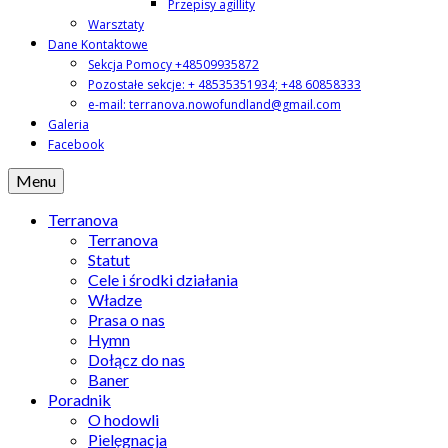
Przepisy agillity
Warsztaty
Dane Kontaktowe
Sekcja Pomocy +48509935872
Pozostałe sekcje: + 48535351934; +48 60858333
e-mail: terranova.nowofundland@gmail.com
Galeria
Facebook
Menu
Terranova
Terranova
Statut
Cele i środki działania
Władze
Prasa o nas
Hymn
Dołącz do nas
Baner
Poradnik
O hodowli
Pielęgnacja