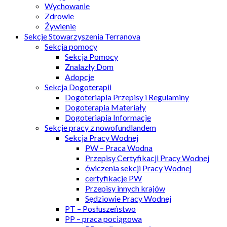
Wychowanie
Zdrowie
Żywienie
Sekcje Stowarzyszenia Terranova
Sekcja pomocy
Sekcja Pomocy
Znalazły Dom
Adopcje
Sekcja Dogoterapii
Dogoteriapia Przepisy i Regulaminy
Dogoterapia Materiały
Dogoteriapia Informacje
Sekcje pracy z nowofundlandem
Sekcja Pracy Wodnej
PW – Praca Wodna
Przepisy Certyfikacji Pracy Wodnej
ćwiczenia sekcji Pracy Wodnej
certyfikacje PW
Przepisy innych krajów
Sędziowie Pracy Wodnej
PT – Posłuszeństwo
PP – praca pociągowa