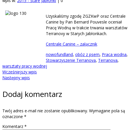
wpis w:
2015 - Stare Jabłonki
|
0
Uzyskaliśmy zgodę ZGZKwP oraz Centrale
Canine by Pan Bernard Pouvesle oceniał
Pracę Wodną w trakcie trwania warsztatów
Terranovy w Starych Jabłonkach.
Centrale Canine – załącznik
nowofundland
,
obóz z psem
,
Praca wodna
,
Stowarzyszenie Terranova
,
Terranova
,
warsztaty pracy wodnej
Wcześniejszy wpis
Następny wpis
Dodaj komentarz
Twój adres e-mail nie zostanie opublikowany.
Wymagane pola są
oznaczone
*
Komentarz
*