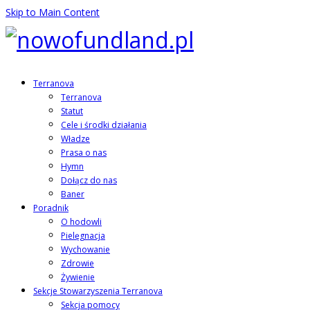
Skip to Main Content
Terranova
Terranova
Statut
Cele i środki działania
Władze
Prasa o nas
Hymn
Dołącz do nas
Baner
Poradnik
O hodowli
Pielęgnacja
Wychowanie
Zdrowie
Żywienie
Sekcje Stowarzyszenia Terranova
Sekcja pomocy