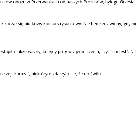
tników obozu w Przerwankach od naszych Prezesów, byłego Grzesia i
ie zaczął się niufkowy konkurs rysunkowy. Nie będę zdziwiony, gdy
iło jakże ważny, kolejny próg wtajemniczenia, czyli “chrzest”. Nie by
niczej “Łomża”, niektórym zdarzyło się, że do świtu.