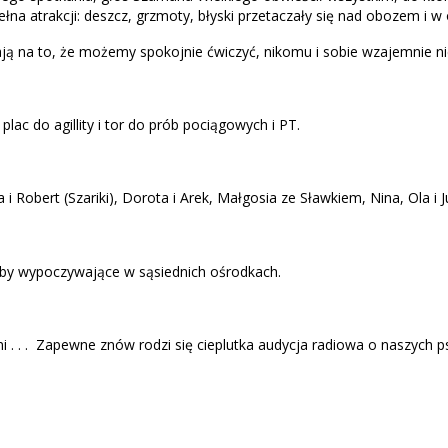
na atrakcji: deszcz, grzmoty, błyski przetaczały się nad obozem i w ok
ą na to, że możemy spokojnie ćwiczyć, nikomu i sobie wzajemnie ni
lac do agillity i tor do prób pociągowych i PT.
 Robert (Szariki), Dorota i Arek, Małgosia ze Sławkiem, Nina, Ola i J
oby wypoczywające w sąsiednich ośrodkach.
 . . . Zapewne znów rodzi się cieplutka audycja radiowa o naszych p