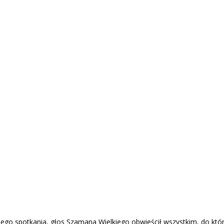
o spotkania, głos Szamana Wielkiego obwieścił wszystkim, do której g