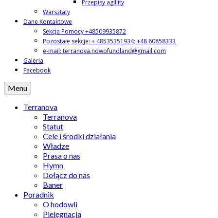
Przepisy agillity
Warsztaty
Dane Kontaktowe
Sekcja Pomocy +48509935872
Pozostałe sekcje: + 48535351934; +48 60858333
e-mail: terranova.nowofundland@gmail.com
Galeria
Facebook
Menu
Terranova
Terranova
Statut
Cele i środki działania
Władze
Prasa o nas
Hymn
Dołącz do nas
Baner
Poradnik
O hodowli
Pielęgnacja