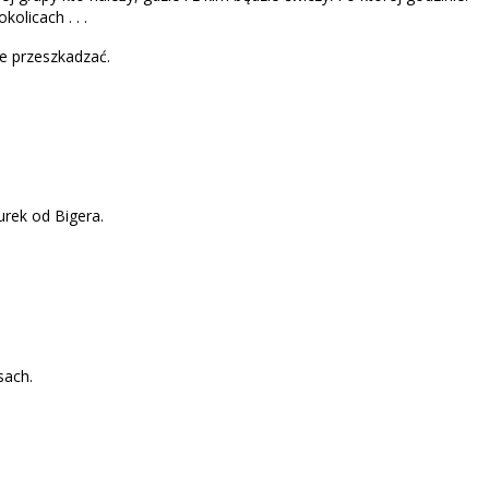
olicach . . .
e przeszkadzać.
urek od Bigera.
sach.