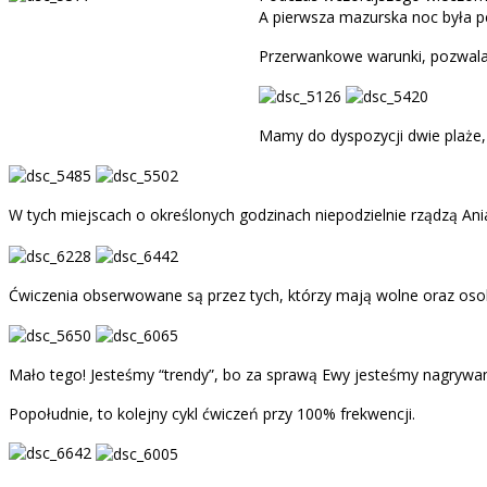
A pierwsza mazurska noc była peł
Przerwankowe warunki, pozwalaj
Mamy do dyspozycji dwie plaże, p
W tych miejscach o określonych godzinach niepodzielnie rządzą Ania i
Ćwiczenia obserwowane są przez tych, którzy mają wolne oraz os
Mało tego! Jesteśmy “trendy”, bo za sprawą Ewy jesteśmy nagrywani
Popołudnie, to kolejny cykl ćwiczeń przy 100% frekwencji.