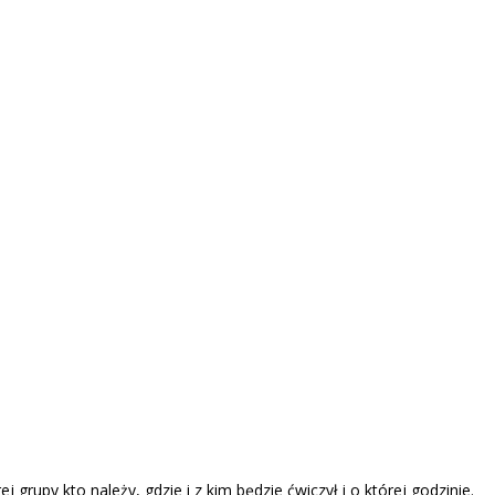
rupy kto należy, gdzie i z kim będzie ćwiczył i o której godzinie.