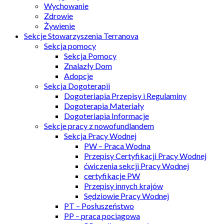
Wychowanie
Zdrowie
Żywienie
Sekcje Stowarzyszenia Terranova
Sekcja pomocy
Sekcja Pomocy
Znalazły Dom
Adopcje
Sekcja Dogoterapii
Dogoteriapia Przepisy i Regulaminy
Dogoterapia Materiały
Dogoteriapia Informacje
Sekcje pracy z nowofundlandem
Sekcja Pracy Wodnej
PW – Praca Wodna
Przepisy Certyfikacji Pracy Wodnej
ćwiczenia sekcji Pracy Wodnej
certyfikacje PW
Przepisy innych krajów
Sędziowie Pracy Wodnej
PT – Posłuszeństwo
PP – praca pociągowa