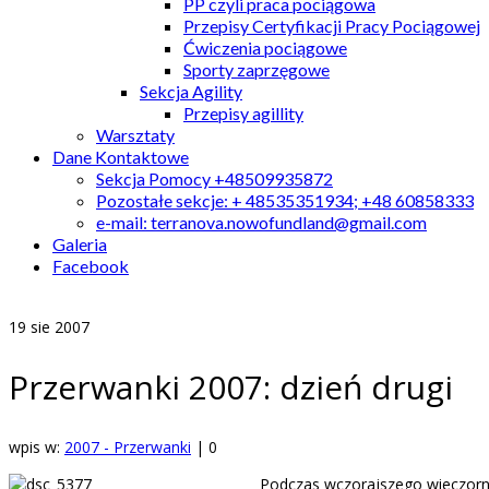
PP czyli praca pociągowa
Przepisy Certyfikacji Pracy Pociągowej
Ćwiczenia pociągowe
Sporty zaprzęgowe
Sekcja Agility
Przepisy agillity
Warsztaty
Dane Kontaktowe
Sekcja Pomocy +48509935872
Pozostałe sekcje: + 48535351934; +48 60858333
e-mail: terranova.nowofundland@gmail.com
Galeria
Facebook
19
sie 2007
Przerwanki 2007: dzień drugi
wpis w:
2007 - Przerwanki
|
0
Podczas wczorajszego wieczorneg