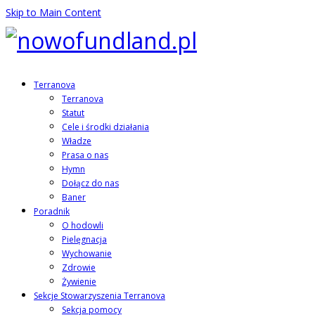
Skip to Main Content
Terranova
Terranova
Statut
Cele i środki działania
Władze
Prasa o nas
Hymn
Dołącz do nas
Baner
Poradnik
O hodowli
Pielęgnacja
Wychowanie
Zdrowie
Żywienie
Sekcje Stowarzyszenia Terranova
Sekcja pomocy