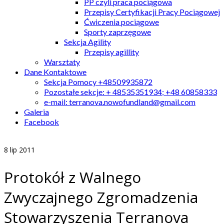
PP czyli praca pociągowa
Przepisy Certyfikacji Pracy Pociągowej
Ćwiczenia pociągowe
Sporty zaprzęgowe
Sekcja Agility
Przepisy agillity
Warsztaty
Dane Kontaktowe
Sekcja Pomocy +48509935872
Pozostałe sekcje: + 48535351934; +48 60858333
e-mail: terranova.nowofundland@gmail.com
Galeria
Facebook
8
lip 2011
Protokół z Walnego
Zwyczajnego Zgromadzenia
Stowarzyszenia Terranova