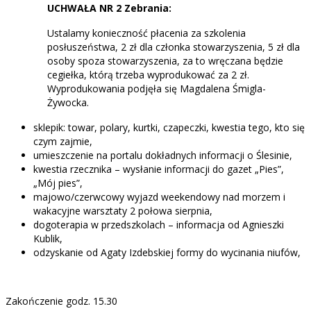
UCHWAŁA NR 2 Zebrania:
Ustalamy konieczność płacenia za szkolenia
posłuszeństwa, 2 zł dla członka stowarzyszenia, 5 zł dla
osoby spoza stowarzyszenia, za to wręczana będzie
cegiełka, którą trzeba wyprodukować za 2 zł.
Wyprodukowania podjęła się Magdalena Śmigla-
Żywocka.
sklepik: towar, polary, kurtki, czapeczki, kwestia tego, kto się
czym zajmie,
umieszczenie na portalu dokładnych informacji o Ślesinie,
kwestia rzecznika – wysłanie informacji do gazet „Pies”,
„Mój pies”,
majowo/czerwcowy wyjazd weekendowy nad morzem i
wakacyjne warsztaty 2 połowa sierpnia,
dogoterapia w przedszkolach – informacja od Agnieszki
Kublik,
odzyskanie od Agaty Izdebskiej formy do wycinania niufów,
Zakończenie godz. 15.30