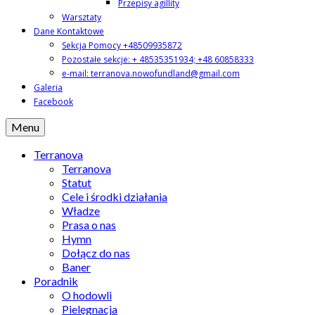
Przepisy agillity
Warsztaty
Dane Kontaktowe
Sekcja Pomocy +48509935872
Pozostałe sekcje: + 48535351934; +48 60858333
e-mail: terranova.nowofundland@gmail.com
Galeria
Facebook
Menu
Terranova
Terranova
Statut
Cele i środki działania
Władze
Prasa o nas
Hymn
Dołącz do nas
Baner
Poradnik
O hodowli
Pielęgnacja