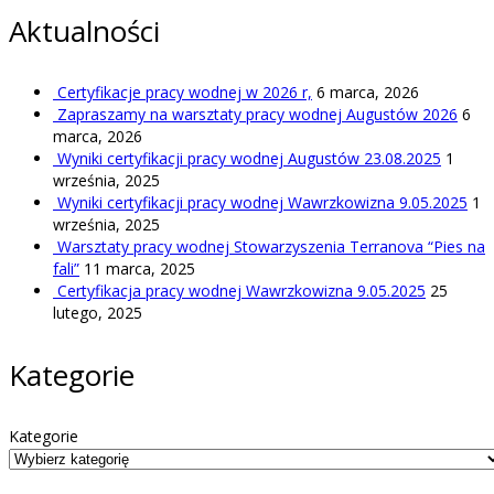
Aktualności
Certyfikacje pracy wodnej w 2026 r,
6 marca, 2026
Zapraszamy na warsztaty pracy wodnej Augustów 2026
6
marca, 2026
Wyniki certyfikacji pracy wodnej Augustów 23.08.2025
1
września, 2025
Wyniki certyfikacji pracy wodnej Wawrzkowizna 9.05.2025
1
września, 2025
Warsztaty pracy wodnej Stowarzyszenia Terranova “Pies na
fali”
11 marca, 2025
Certyfikacja pracy wodnej Wawrzkowizna 9.05.2025
25
lutego, 2025
Kategorie
Kategorie