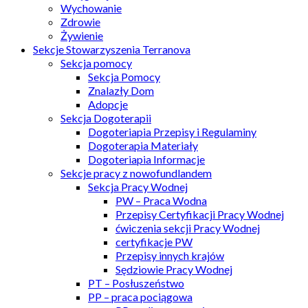
Wychowanie
Zdrowie
Żywienie
Sekcje Stowarzyszenia Terranova
Sekcja pomocy
Sekcja Pomocy
Znalazły Dom
Adopcje
Sekcja Dogoterapii
Dogoteriapia Przepisy i Regulaminy
Dogoterapia Materiały
Dogoteriapia Informacje
Sekcje pracy z nowofundlandem
Sekcja Pracy Wodnej
PW – Praca Wodna
Przepisy Certyfikacji Pracy Wodnej
ćwiczenia sekcji Pracy Wodnej
certyfikacje PW
Przepisy innych krajów
Sędziowie Pracy Wodnej
PT – Posłuszeństwo
PP – praca pociągowa