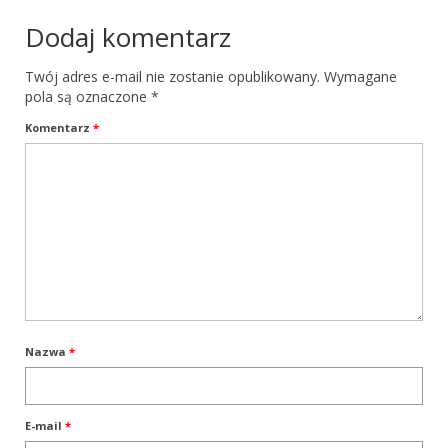
Dodaj komentarz
Dane Kontaktowe
Sekcja Pomocy +48509935872
Twój adres e-mail nie zostanie opublikowany.
Wymagane
pola są oznaczone
*
Pozostałe sekcje: + 48535351934; +48
Komentarz
*
60858333
e-mail: terranova.nowofundland@gmail.com
Galeria
Facebook
Nazwa
*
E-mail
*