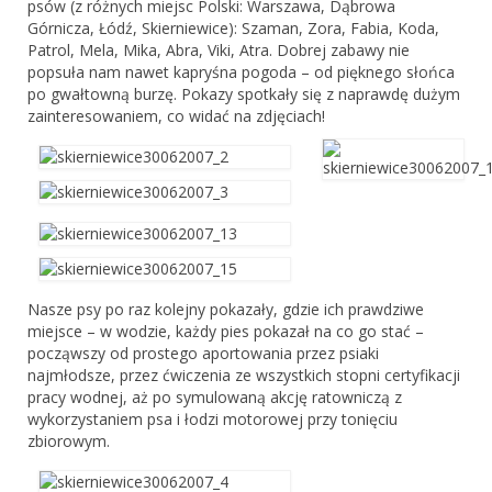
psów (z różnych miejsc Polski: Warszawa, Dąbrowa
Baner
Górnicza, Łódź, Skierniewice): Szaman, Zora, Fabia, Koda,
Patrol, Mela, Mika, Abra, Viki, Atra. Dobrej zabawy nie
Poradnik
popsuła nam nawet kapryśna pogoda – od pięknego słońca
po gwałtowną burzę. Pokazy spotkały się z naprawdę dużym
zainteresowaniem, co widać na zdjęciach!
O hodowli
Pielęgnacja
Wychowanie
Zdrowie
Żywienie
Nasze psy po raz kolejny pokazały, gdzie ich prawdziwe
miejsce – w wodzie, każdy pies pokazał na co go stać –
Sekcje Stowarzyszenia Terranova
począwszy od prostego aportowania przez psiaki
najmłodsze, przez ćwiczenia ze wszystkich stopni certyfikacji
Sekcja pomocy
pracy wodnej, aż po symulowaną akcję ratowniczą z
wykorzystaniem psa i łodzi motorowej przy tonięciu
Sekcja Pomocy
zbiorowym.
Znalazły Dom