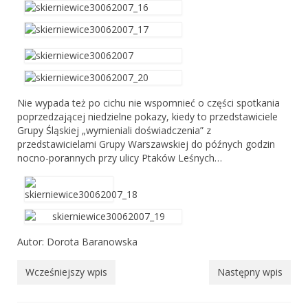
Przepisy innych krajów
Sędziowie Pracy Wodnej
PT – Posłuszeństwo
Nie wypada też po cichu nie wspomnieć o części spotkania
PP – praca pociągowa
poprzedzającej niedzielne pokazy, kiedy to przedstawiciele
Grupy Śląskiej „wymieniali doświadczenia” z
PP czyli praca pociągowa
przedstawicielami Grupy Warszawskiej do późnych godzin
nocno-porannych przy ulicy Ptaków Leśnych…
Przepisy Certyfikacji Pracy Pociągowej
Ćwiczenia pociągowe
Sporty zaprzęgowe
Autor: Dorota Baranowska
Sekcja Agility
Wcześniejszy wpis
Następny wpis
Przepisy agillity
Warsztaty