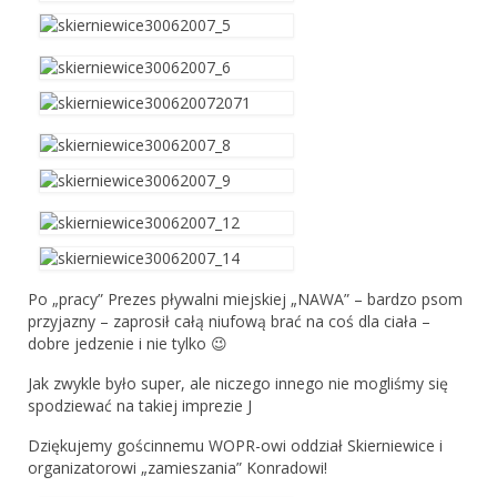
Adopcje
Sekcja Dogoterapii
Dogoteriapia Przepisy i Regulaminy
Dogoterapia Materiały
Dogoteriapia Informacje
Sekcje pracy z nowofundlandem
Po „pracy” Prezes pływalni miejskiej „NAWA” – bardzo psom
Sekcja Pracy Wodnej
przyjazny – zaprosił całą niufową brać na coś dla ciała –
dobre jedzenie i nie tylko 😉
PW – Praca Wodna
Jak zwykle było super, ale niczego innego nie mogliśmy się
Przepisy Certyfikacji Pracy Wodnej
spodziewać na takiej imprezie J
ćwiczenia sekcji Pracy Wodnej
Dziękujemy gościnnemu WOPR-owi oddział Skierniewice i
organizatorowi „zamieszania” Konradowi!
certyfikacje PW