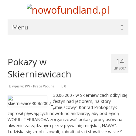
Menu
Terranova
Terranova
Pokazy w
14
Statut
LIP 2007
Skierniewicach
Cele i środki działania
wpis w:
PW - Praca Wodna
|
0
Władze
30.06.2007 w Skierniewicach odbył się
festyn nad jeziorem, na który
Prasa o nas
„miejscowy” Konrad Prokopczyk
zaprosił pływających nowofundlandziarzy, aby pod egidą
Hymn
WOPR i TERRANOVA zorganizować pokazy pracy psów na
akwenie zarządzanym przez pływalnię miejską „NAWA”.
Dołącz do nas
Ludziska się zmobilizowali, zabrali futra i stawili się w sile 9.