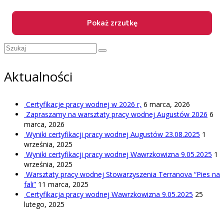
Szuklaj
w:
Aktualności
Certyfikacje pracy wodnej w 2026 r,
6 marca, 2026
Zapraszamy na warsztaty pracy wodnej Augustów 2026
6
marca, 2026
Wyniki certyfikacji pracy wodnej Augustów 23.08.2025
1
września, 2025
Wyniki certyfikacji pracy wodnej Wawrzkowizna 9.05.2025
1
września, 2025
Warsztaty pracy wodnej Stowarzyszenia Terranova “Pies na
fali”
11 marca, 2025
Certyfikacja pracy wodnej Wawrzkowizna 9.05.2025
25
lutego, 2025