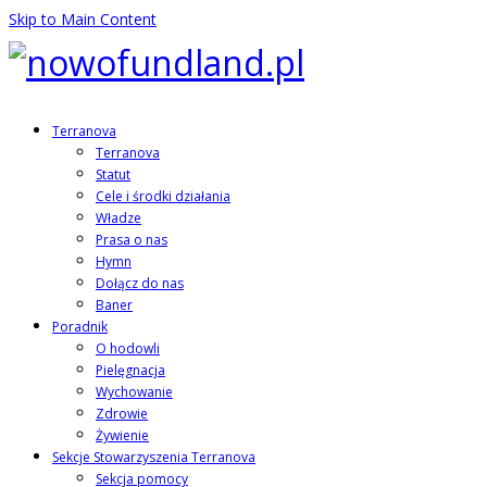
Skip to Main Content
Terranova
Terranova
Statut
Cele i środki działania
Władze
Prasa o nas
Hymn
Dołącz do nas
Baner
Poradnik
O hodowli
Pielęgnacja
Wychowanie
Zdrowie
Żywienie
Sekcje Stowarzyszenia Terranova
Sekcja pomocy