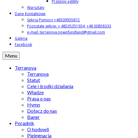
Przepisy agillity
Warsztaty
Dane Kontaktowe
Sekcja Pomocy +48509935872
Pozostałe sekcje: + 48535351934; +48 60858333
e-mail: terranova.nowofundland@gmail.com
Galeria
Facebook
Menu
Terranova
Terranova
Statut
Cele i środki działania
Władze
Prasa o nas
Hymn
Dołącz do nas
Baner
Poradnik
O hodowli
Pielęgnacja