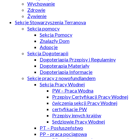
Wychowanie
Zdrowie
Żywienie
Sekcje Stowarzyszenia Terranova
Sekcja pomocy
Sekcja Pomocy
Znalazły Dom
Adopcje
Sekcja Dogoterapii
Dogoteriapia Przepisy i Regulaminy
Dogoterapia Materiały
Dogoteriapia Informacje
Sekcje pracy z nowofundlandem
Sekcja Pracy Wodnej
PW – Praca Wodna
Przepisy Certyfikacji Pracy Wodnej
ćwiczenia sekcji Pracy Wodnej
certyfikacje PW
Przepisy innych krajów
Sędziowie Pracy Wodnej
PT – Posłuszeństwo
PP – praca pociągowa