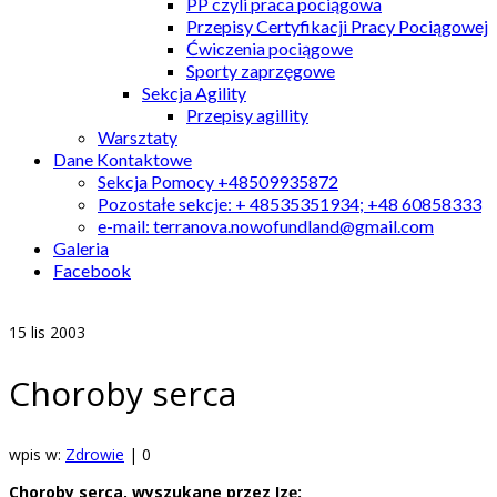
PP czyli praca pociągowa
Przepisy Certyfikacji Pracy Pociągowej
Ćwiczenia pociągowe
Sporty zaprzęgowe
Sekcja Agility
Przepisy agillity
Warsztaty
Dane Kontaktowe
Sekcja Pomocy +48509935872
Pozostałe sekcje: + 48535351934; +48 60858333
e-mail: terranova.nowofundland@gmail.com
Galeria
Facebook
15
lis 2003
Choroby serca
wpis w:
Zdrowie
|
0
Choroby serca, wyszukane przez Izę: