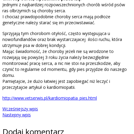
Jednymi z najbardziej rozpowszechnionych chorób wśród psów
ras olbrzymich są choroby serca.
I chociaż prawdopodobnie choroby serca mają podłoże
genetyczne należy starać się im przeciwstawiać.
Sprzyjają tym chorobom otyłość, często występująca u
nowofundlandów oraz brak wystarczajacej ilości ruchu, która
utrzymuje psa w dobrej kondycji.
Mając świadomość, że choroby jeżeli nie są wrodzone to
rozwijają się powyżej 3 roku życia należy bezwzględnie
monitorować pracę serca, a nic nie stoi na przeszkodzie, aby
czynić to regularnie od momentu, gdy pies przyjdzie do naszego
domu.
Pamiętajcie, że dużo łatwiej jest zapobiegać niż leczyć i
przeczytajcie artykuł o kardiomiopatii.
http://www.vetserwis.pl/kardiomiopatia_pies.html
Wcześniejszy wpis
Następny wpis
Dodaj komentarz