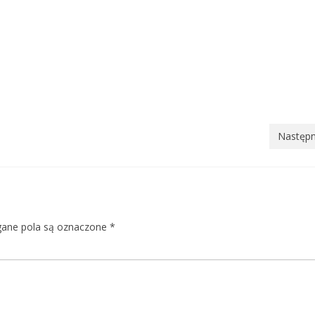
Następn
ne pola są oznaczone
*