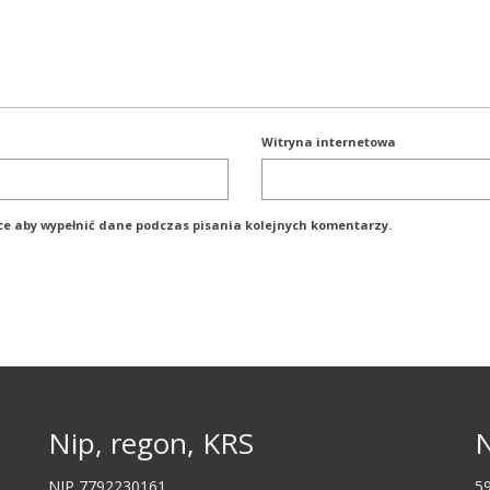
Witryna internetowa
rce aby wypełnić dane podczas pisania kolejnych komentarzy.
Nip, regon, KRS
N
NIP 7792230161
5